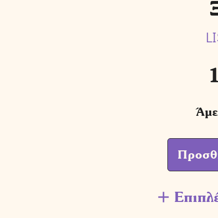
L
Άμε
Προσθ
Επιπλ