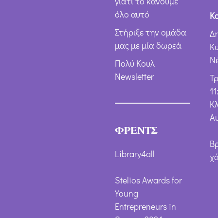
γιατί το κάνουμε
όλο αυτό
Κ
Στήριξε την ομάδα
Δ
μας με μία δωρεά
Κ
Ν
Πολύ Κουλ
Newsletter
Τ
11
Κλ
Α
ΦΡΕΝΤΣ
Β
Library4all
χ
Stelios Awards for
Young
Entrepreneurs in