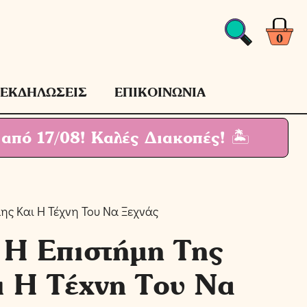
Η
Επιστήμη
Της
0
Μνήμης
Και
Η
ΕΚΔΗΛΩΣΕΙΣ
ΕΠΙΚΟΙΝΩΝΙΑ
Τέχνη
Του
 από 17/08!
Καλές Διακοπές! 🏝
Να
Ξεχνάς
ποσότητα
ς Και Η Τέχνη Του Να Ξεχνάς
 Η Επιστήμη Της
 Η Τέχνη Του Να