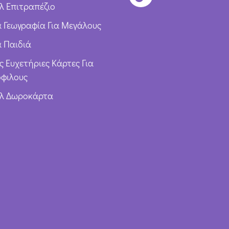
λ Επιτραπέζιο
ια Γεωγραφία Για Μεγάλους
α Παιδιά
ς Ευχετήριες Κάρτες Για
φιλους
υλ Δωροκάρτα