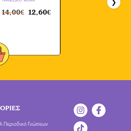
❯
Κ
14,00
€
12,60
€
ΟΡΙΕΣ
λ Περιοδικό Γνώσεων