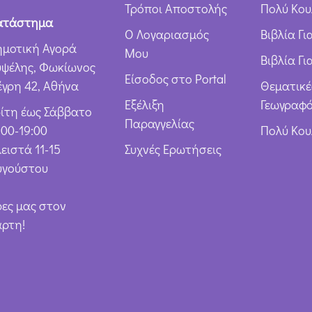
Τρόποι Αποστολής
Πολύ Κου
ατάστημα
Ο Λογαριασμός
Βιβλία Γ
ημοτική Αγορά
Μου
Βιβλία Γι
υψέλης, Φωκίωνος
Είσοδος στο Portal
έγρη 42, Αθήνα
Θεματικέ
Εξέλιξη
Γεωγραφό
ρίτη έως Σάββατο
Παραγγελίας
:00-19:00
Πολύ Κο
ειστά 11-15
Συχνές Ερωτήσεις
υγούστου
ρες μας στον
άρτη!