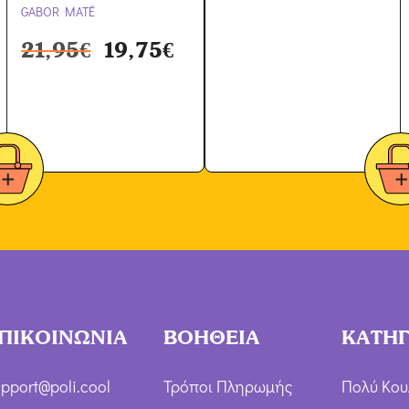
GABOR MATÉ
21,95
€
19,75
€
ΠΙΚΟΙΝΩΝΙΑ
ΒΟΗΘΕΙΑ
ΚΑΤΗΓ
pport@poli.cool
Τρόποι Πληρωμής
Πολύ Κου