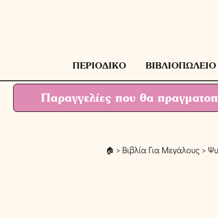
Μετάβαση
σε
περιεχόμενο
ΠΕΡΙΟΔΙΚΟ
ΒΙΒΛΙΟΠΩΛΕΙΟ
Παραγγελίες που θα πραγματοπο
>
Βιβλία Για Μεγάλους
>
Ψυ