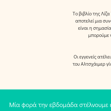
Tο βιβλίο της Λίζ
αποτελεί μια συ
είναι η σημασί
μπορούμε ν
Οι εγγενείς ατέλε
του Αλτσχάιμερ γί
Μία φορά την εβδομάδα στέλνουμε 