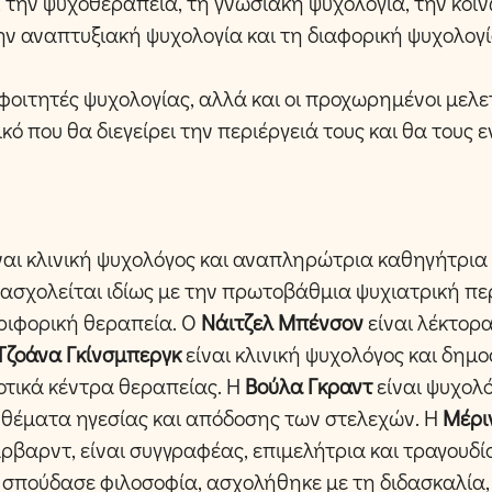
 την ψυχοθεραπεία, τη γνωσιακή ψυχολογία, την κοιν
ην αναπτυξιακή ψυχολογία και τη διαφορική ψυχολογί
ι φοιτητές ψυχολογίας, αλλά και οι προχωρημένοι μελ
κό που θα διεγείρει την περιέργειά τους και θα τους ε
ναι κλινική ψυχολόγος και αναπληρώτρια καθηγήτρια
 ασχολείται ιδίως με την πρωτοβάθμια ψυχιατρική πε
ριφορική θεραπεία. Ο
Νάιτζελ Μπένσον
είναι λέκτορα
Τζοάνα Γκίνσμπεργκ
είναι κλινική ψυχολόγος και δημ
νοτικά κέντρα θεραπείας. Η
Βούλα Γκραντ
είναι ψυχολ
α θέματα ηγεσίας και απόδοσης των στελεχών. Η
Μέρι
ρβαρντ, είναι συγγραφέας, επιμελήτρια και τραγουδί
σπούδασε φιλοσοφία, ασχολήθηκε με τη διδασκαλία,