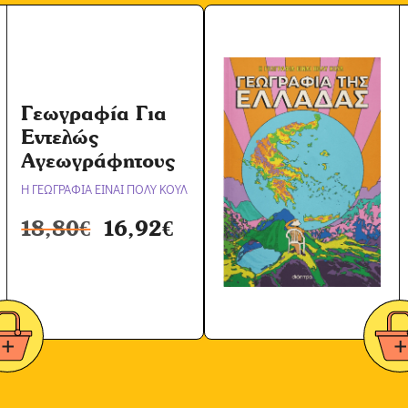
Ό
ρ
ω
ν
*
Γεωγραφία Για
Εντελώς
Αγεωγράφητους
Η ΓΕΩΓΡΑΦΙΑ ΕΙΝΑΙ ΠΟΛΥ ΚΟΥΛ
18,80
€
16,92
€