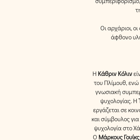
συμπεριφορισμό,
τ
Οι αρχάριοι, ο
άφθονο υλι
Η
Κάθριν Κόλιν
εί
του Πλίμουθ, ενώ
γνωσιακή συμπε
ψυχολογίας. Η
εργάζεται σε κοι
και σύμβουλος γι
ψυχολογία στο Χά
Ο
Μάρκους Γουίκς