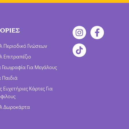
ΟΡΙΕΣ
λ Περιοδικό Γνώσεων
λ Επιτραπέζιο
ια Γεωγραφία Για Μεγάλους
α Παιδιά
ς Ευχετήριες Κάρτες Για
φιλους
υλ Δωροκάρτα