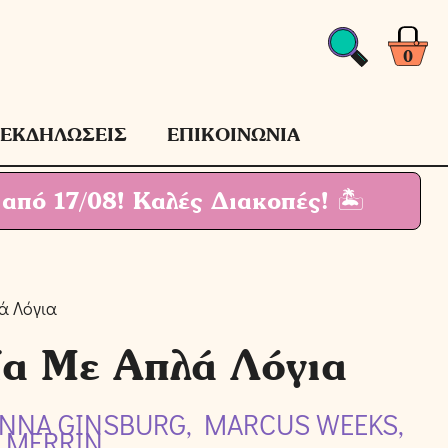
Με
Απλά
Λόγια
0
ποσότητα
ΕΚΔΗΛΩΣΕΙΣ
ΕΠΙΚΟΙΝΩΝΙΑ
 από 17/08!
Καλές Διακοπές! 🏝
ά Λόγια
α Με Απλά Λόγια
ANNA GINSBURG, MARCUS WEEKS,
MERRIN