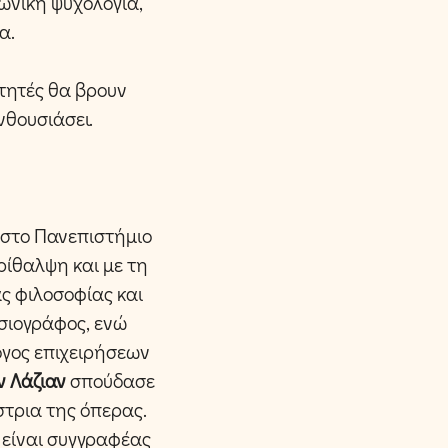
ωνική ψυχολογία,
α.
ετητές θα βρουν
νθουσιάσει.
 στο Πανεπιστήμιο
ρίθαλψη και με τη
ς φιλοσοφίας και
οσιογράφος, ενώ
όγος επιχειρήσεων
ν Λάζιαν
σπούδασε
στρια της όπερας.
 είναι συγγραφέας