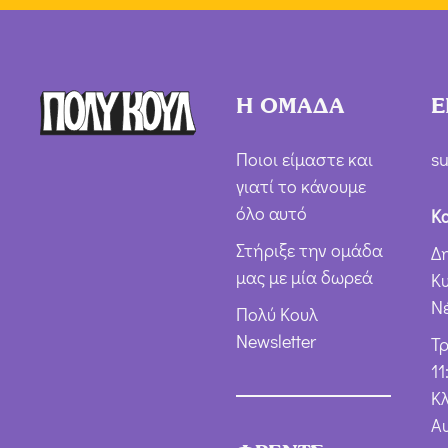
Η ΟΜΑΔΑ
Ε
Ποιοι είμαστε και
su
γιατί το κάνουμε
όλο αυτό
Κ
Στήριξε την ομάδα
Δ
μας με μία δωρεά
Κ
Ν
Πολύ Κουλ
Newsletter
Τ
11
Κλ
Α