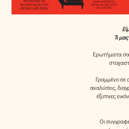
Εί
Τι μα
Ερωτήματα σαν
στοχαστ
Γραμμένο σε α
αναλύσεις, δια
έξυπνες εικόν
Οι συγγραφε