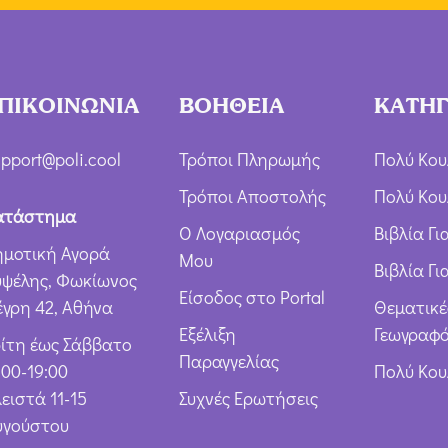
ΠΙΚΟΙΝΩΝΙΑ
ΒΟΗΘΕΙΑ
ΚΑΤΗΓ
pport@poli.cool
Τρόποι Πληρωμής
Πολύ Κου
Τρόποι Αποστολής
Πολύ Κου
ατάστημα
Ο Λογαριασμός
Βιβλία Γ
ημοτική Αγορά
Μου
Βιβλία Γι
υψέλης, Φωκίωνος
Είσοδος στο Portal
έγρη 42, Αθήνα
Θεματικέ
Εξέλιξη
Γεωγραφό
ρίτη έως Σάββατο
Παραγγελίας
:00-19:00
Πολύ Κο
ειστά 11-15
Συχνές Ερωτήσεις
υγούστου