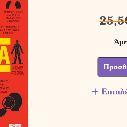
25,5
Άμε
Προσθ
Επιπλ