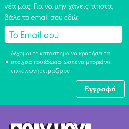
νέα μας. Για να μην χάνεις τίποτα,
βάλε το email σου εδώ:
E
m
a
Α
Δέχομαι το κατάστημα να κρατήσει τα
i
π
στοιχεία που έδωσα, ώστε να μπορεί να
l
ο
επικοινωνήσει μαζί μου
*
*
δ
ο
Εγγραφή
χ
ή
Ό
ρ