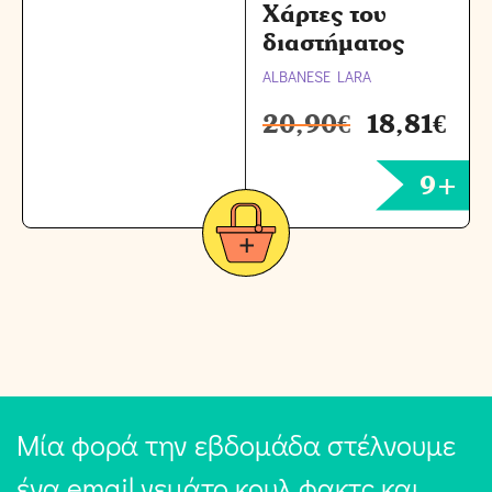
Χάρτες του
διαστήματος
ALBANESE LARA
20,90
€
18,81
€
9+
Μία φορά την εβδομάδα στέλνουμε
ένα email γεμάτο κουλ φακτς και