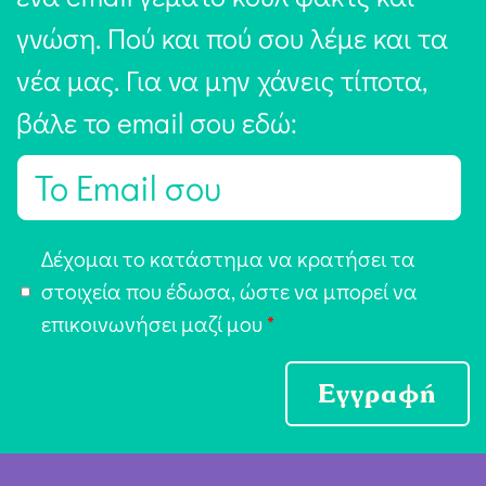
γνώση. Πού και πού σου λέμε και τα
νέα μας. Για να μην χάνεις τίποτα,
βάλε το email σου εδώ:
E
m
a
Α
Δέχομαι το κατάστημα να κρατήσει τα
i
π
στοιχεία που έδωσα, ώστε να μπορεί να
l
ο
επικοινωνήσει μαζί μου
*
*
δ
ο
Εγγραφή
χ
ή
Ό