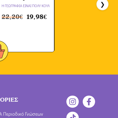
❯
Η ΓΕΩΓΡΑΦΙΑ ΕΙΝΑΙ ΠΟΛΥ ΚΟΥΛ
Η
22,20
€
19,98
€
ΟΡΙΕΣ
λ Περιοδικό Γνώσεων