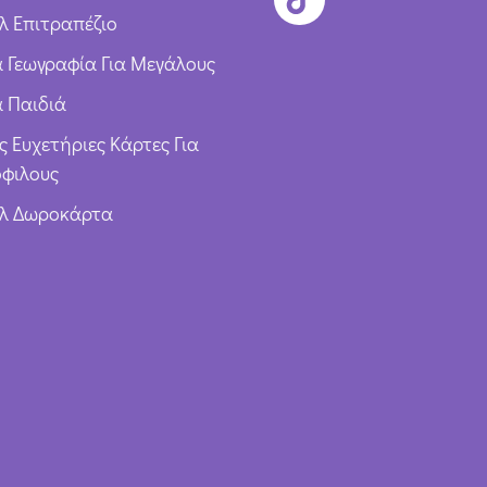
λ Επιτραπέζιο
ια Γεωγραφία Για Μεγάλους
α Παιδιά
ς Ευχετήριες Κάρτες Για
φιλους
υλ Δωροκάρτα