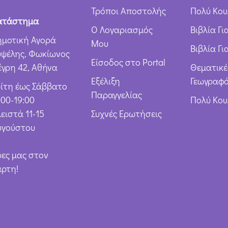
Τρόποι Αποστολής
Πολύ Κου
ατάστημα
Ο Λογαριασμός
Βιβλία Γ
ημοτική Αγορά
Μου
Βιβλία Γι
υψέλης, Φωκίωνος
Είσοδος στο Portal
έγρη 42, Αθήνα
Θεματικέ
Εξέλιξη
Γεωγραφό
ρίτη έως Σάββατο
Παραγγελίας
:00-19:00
Πολύ Κο
ειστά 11-15
Συχνές Ερωτήσεις
υγούστου
ρες μας στον
άρτη!