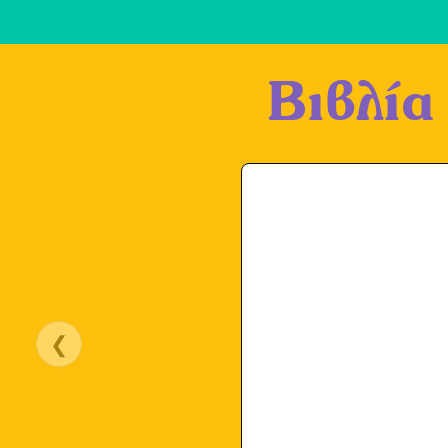
Βιβλία
❮