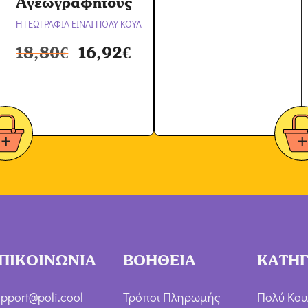
Αγεωγράφητους
Η ΓΕΩΓΡΑΦΙΑ ΕΙΝΑΙ ΠΟΛΥ ΚΟΥΛ
18,80
€
16,92
€
ΠΙΚΟΙΝΩΝΙΑ
ΒΟΗΘΕΙΑ
ΚΑΤΗΓ
pport@poli.cool
Τρόποι Πληρωμής
Πολύ Κου