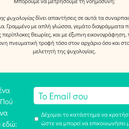
Μπορούμε να μετρήσουμε τη νοημοσύνη;
της ψυχολογίας
δίνει απαντήσεις σε αυτά τα συναρπ
λα. Γραμμένο με απλή γλώσσα, γεμάτο διαγράμματα 
 περίπλοκες θεωρίες, και με έξυπνη εικονογράφηση, 
νη πνευματική τροφή τόσο στον αρχάριο όσο και σ
μελετητή της ψυχολογίας.
ένα
E
m
 Πού
a
 να
Α
Δέχομαι το κατάστημα να κρατήσε
i
υ εδώ:
π
ώστε να μπορεί να επικοινωνήσει 
l