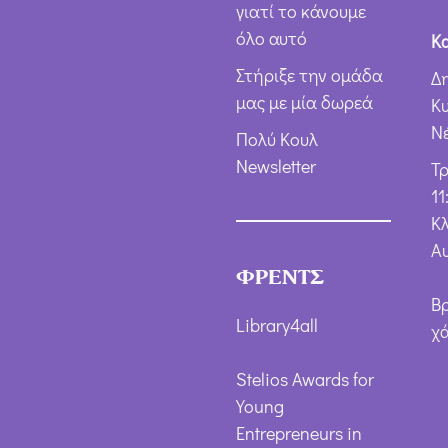
γιατί το κάνουμε
όλο αυτό
Κ
Στήριξε την ομάδα
Δ
μας με μία δωρεά
Κ
Ν
Πολύ Κουλ
Newsletter
Τ
11
Κλ
Α
ΦΡΕΝΤΣ
Β
Library4all
χ
Stelios Awards for
Young
Entrepreneurs in