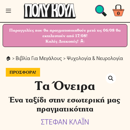
Μετάβαση
Μενού
σε
0
περιεχόμενο
Παραγγελίες που θα πραγματοποιηθούν μετά τις 06/08 θα
εκτελεστούν από 17/08!
Καλές Διακοπές! 🏝
>
Βιβλία Για Μεγάλους
>
Ψυχολογία & Νευρολογία
> 
ΠΡΟΣΦΟΡΆ!
Τα Όνειρα
Ένα ταξίδι στην εσωτερική μας
πραγματικότητα
ΣΤΕΦΑΝ ΚΛΑΪΝ