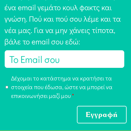
ένα email γεμάτο κουλ φακτς και
γνώση. Πού και πού σου λέμε και τα
νέα μας. Για να μην χάνεις τίποτα,
βάλε το email σου εδώ:
E
m
a
Α
Δέχομαι το κατάστημα να κρατήσει τα
i
π
στοιχεία που έδωσα, ώστε να μπορεί να
l
ο
επικοινωνήσει μαζί μου
*
*
δ
ο
Εγγραφή
χ
ή