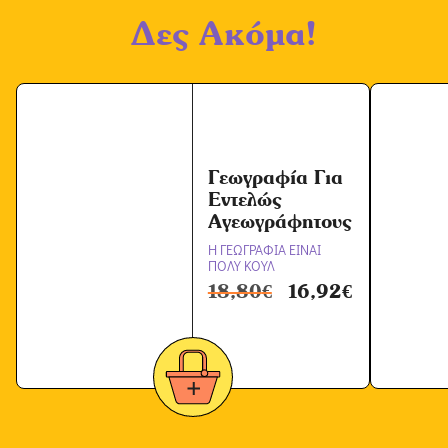
Δες Ακόμα!
Ό
ρ
ω
ν
*
Γεωγραφία Για
Εντελώς
Αγεωγράφητους
Η ΓΕΩΓΡΑΦΙΑ ΕΙΝΑΙ
ΠΟΛΥ ΚΟΥΛ
18,80
€
16,92
€