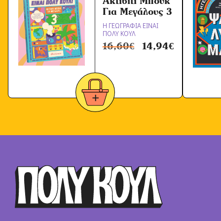
Ακτίβιτι Μπουκ
Για Μεγάλους 3
Η ΓΕΩΓΡΑΦΙΑ ΕΙΝΑΙ
ΠΟΛΥ ΚΟΥΛ
16,60
€
14,94
€