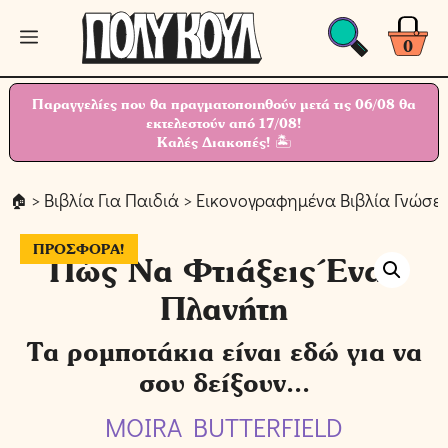
Μετάβαση
Μενού
σε
0
περιεχόμενο
Παραγγελίες που θα πραγματοποιηθούν μετά τις 06/08 θα
εκτελεστούν από 17/08!
Καλές Διακοπές! 🏝
>
Βιβλία Για Παιδιά
>
Εικονογραφημένα Βιβλία Γνώσε
ΠΡΟΣΦΟΡΆ!
Πώς Να Φτιάξεις Έναν
Πλανήτη
Τα ρομποτάκια είναι εδώ για να
σου δείξουν...
MOIRA BUTTERFIELD