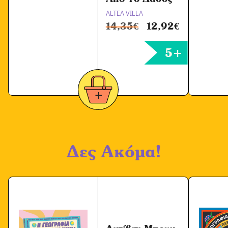
ALTEA VILLA
14,35
€
12,92
€
5+
Δες Ακόμα!