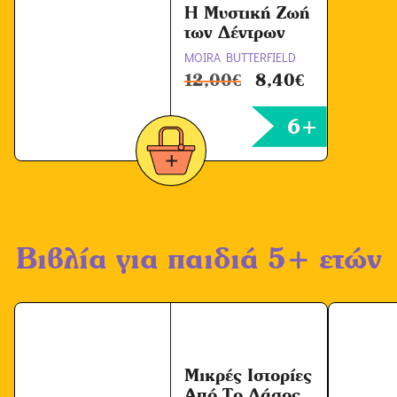
*
Η Μυστική Ζωή
των Δέντρων
MOIRA BUTTERFIELD
12,00
€
8,40
€
6+
Βιβλία για παιδιά 5+ ετών
Μικρές Ιστορίες
Από Το Δάσος