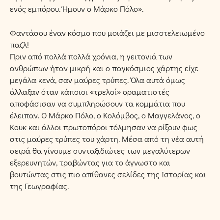
ενός εµπόρου. Ήµουν ο Μάρκο Πόλο».
Φαντάσου έναν κόσµο που µοιάζει µε µισοτελειωµένο
παζλ!
Πριν από πολλά πολλά χρόνια, η γειτονιά των
ανθρώπων ήταν µικρή και ο παγκόσµιος χάρτης είχε
µεγάλα κενά, σαν µαύρες τρύπες. Όλα αυτά όµως
άλλαξαν όταν κάποιοι «τρελοί» οραµατιστές
αποφάσισαν να συµπληρώσουν τα κοµµάτια που
έλειπαν. Ο Μάρκο Πόλο, ο Κολόµβος, ο Μαγγελάνος, ο
Κουκ και άλλοι πρωτοπόροι τόλµησαν να ρίξουν φως
στις µαύρες τρύπες του χάρτη. Μέσα από τη νέα αυτή
σειρά θα γίνουµε συνταξιδιώτες των µεγαλύτερων
εξερευνητών, τραβώντας για το άγνωστο και
βουτώντας στις πιο απίθανες σελίδες της Ιστορίας και
της Γεωγραφίας.