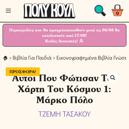
Μετάβαση
Μενού
σε
0
περιεχόμενο
Παραγγελίες που θα πραγματοποιηθούν μετά τις 06/08 θα
εκτελεστούν από 17/08!
Καλές Διακοπές! 🏝
>
Βιβλία Για Παιδιά
>
Εικονογραφημένα Βιβλία Γνώσε
ΠΡΟΣΦΟΡΆ!
Αυτοί Που Φώτισαν Τον
Χάρτη Του Κόσμου 1:
Μάρκο Πόλο
ΤΖΕΜΗ ΤΑΣΑΚΟΥ