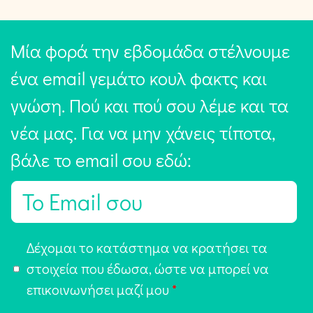
Μία φορά την εβδομάδα στέλνουμε
ένα email γεμάτο κουλ φακτς και
γνώση. Πού και πού σου λέμε και τα
νέα μας. Για να μην χάνεις τίποτα,
βάλε το email σου εδώ:
E
m
a
Α
Δέχομαι το κατάστημα να κρατήσει τα
i
π
στοιχεία που έδωσα, ώστε να μπορεί να
l
ο
επικοινωνήσει μαζί μου
*
*
δ