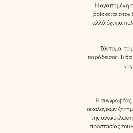
Η αγαπημένη σ
βρίσκεται στον
αλλά όχι για πο
Σύντομα, το 
παράδεισος. Τι θα
της
Η συγγραφέας,
οικολογικών ζητημ
της ανακύκλωσης
προστασίας του κ