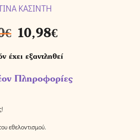
ΤΙΝΑ ΚΑΣΙΝΤΗ
0
€
10,98
€
όν έχει εξαντληθεί
έον Πληροφορίες
ς!
του εθελοντισμού.