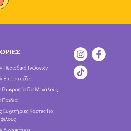
ΟΡΙΕΣ
λ Περιοδικό Γνώσεων
λ Επιτραπέζιο
ια Γεωγραφία Για Μεγάλους
α Παιδιά
ς Ευχετήριες Κάρτες Για
φιλους
υλ Δωροκάρτα