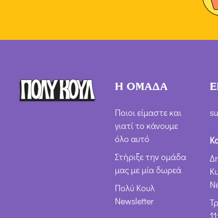
Η ΟΜΑΔΑ
Ε
Ποιοι είμαστε και
su
γιατί το κάνουμε
όλο αυτό
Κ
Στήριξε την ομάδα
Δ
μας με μία δωρεά
Κ
Ν
Πολύ Κουλ
Newsletter
Τ
11