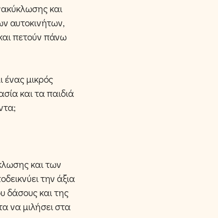
νακύκλωσης και
ων αυτοκινήτων,
 και πετούν πάνω
ι ένας μικρός
ασία και τα παιδιά
ντα;
κλωσης και των
οδεικνύει την άξια
υ δάσους και της
τα να μιλήσει στα