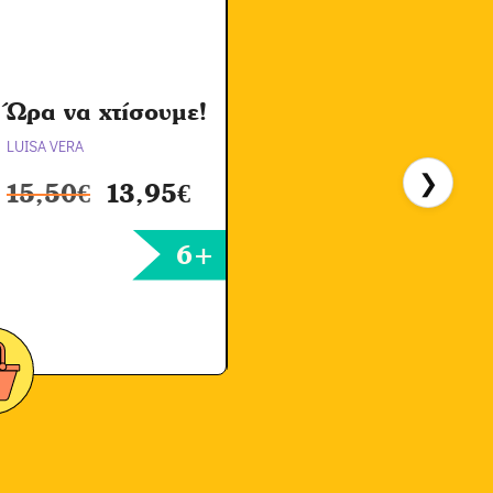
Ώρα να χτίσουμε!
LUISA VERA
H
❯
15,50
€
13,95
€
6+