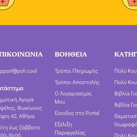
ΠΙΚΟΙΝΩΝΙΑ
ΒΟΗΘΕΙΑ
ΚΑΤΗΓ
pport@poli.cool
Τρόποι Πληρωμής
Πολύ Κου
Τρόποι Αποστολής
Πολύ Κου
ατάστημα
Ο Λογαριασμός
Βιβλία Γ
ημοτική Αγορά
Μου
Βιβλία Γι
υψέλης, Φωκίωνος
Είσοδος στο Portal
έγρη 42, Αθήνα
Θεματικέ
Εξέλιξη
Γεωγραφό
ρίτη έως Σάββατο
Παραγγελίας
:00-19:00
Πολύ Κο