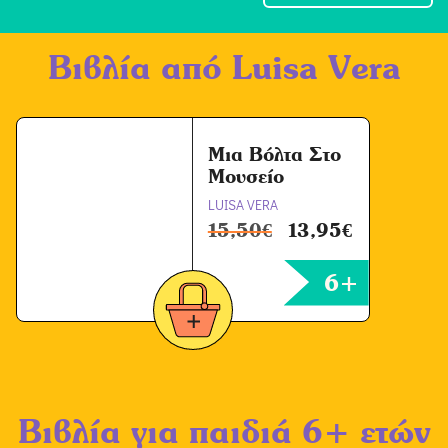
χ
ή
Βιβλία από
Luisa Vera
Ό
ρ
ω
ν
Μια Βόλτα Στο
Μουσείο
*
LUISA VERA
15,50
€
13,95
€
6+
Βιβλία για παιδιά 6+ ετών