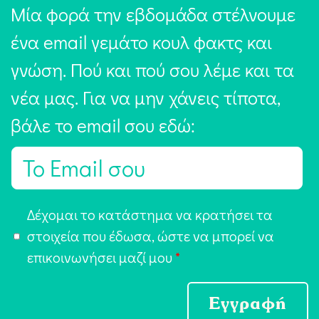
Μία φορά την εβδομάδα στέλνουμε
ένα email γεμάτο κουλ φακτς και
γνώση. Πού και πού σου λέμε και τα
νέα μας. Για να μην χάνεις τίποτα,
βάλε το email σου εδώ:
E
m
a
Α
Δέχομαι το κατάστημα να κρατήσει τα
i
π
στοιχεία που έδωσα, ώστε να μπορεί να
l
ο
επικοινωνήσει μαζί μου
*
*
δ
ο
Εγγραφή