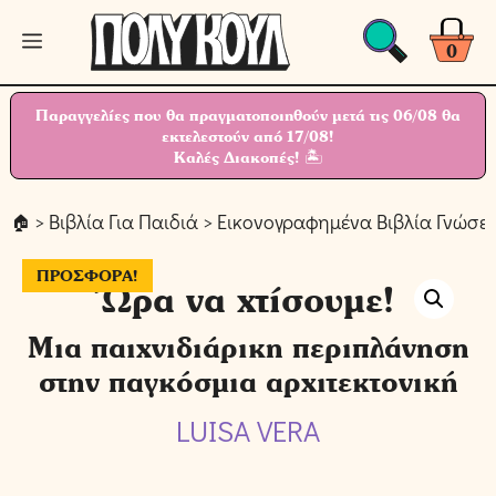
Μετάβαση
Μενού
σε
0
περιεχόμενο
Παραγγελίες που θα πραγματοποιηθούν μετά τις 06/08 θα
εκτελεστούν από 17/08!
Καλές Διακοπές! 🏝
>
Βιβλία Για Παιδιά
>
Εικονογραφημένα Βιβλία Γνώσε
ΠΡΟΣΦΟΡΆ!
Ώρα να χτίσουμε!
Μια παιχνιδιάρικη περιπλάνηση
στην παγκόσμια αρχιτεκτονική
LUISA VERA