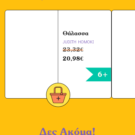
Θάλασσα
JUDITH HOMOKI
23,32
€
20,98
€
6+
Δες Ακόμα!