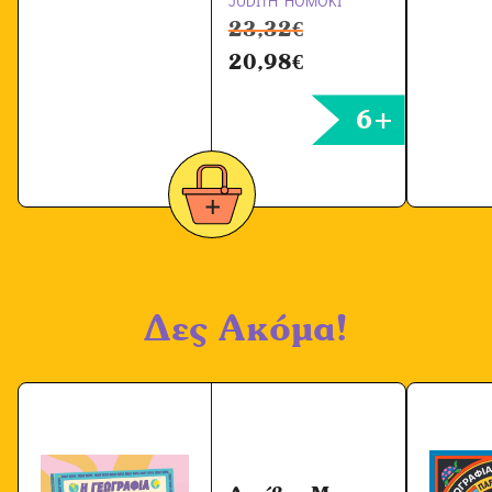
JUDITH HOMOKI
23,32
€
20,98
€
6+
Δες Ακόμα!