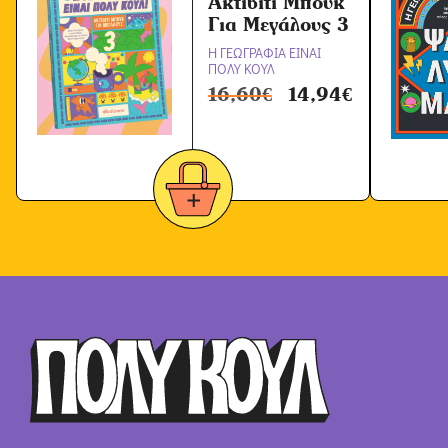
Ακτίβιτι Μπουκ
Για Μεγάλους 3
Η ΓΕΩΓΡΑΦΙΑ ΕΙΝΑΙ
ΠΟΛΥ ΚΟΥΛ
16,60
€
14,94
€