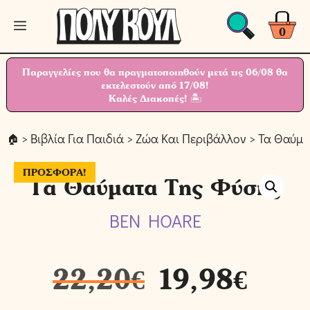
Μετάβαση
Μενού
σε
0
περιεχόμενο
Παραγγελίες που θα πραγματοποιηθούν μετά τις 06/08 θα
εκτελεστούν από 17/08!
Καλές Διακοπές! 🏝
>
Βιβλία Για Παιδιά
>
Ζώα Και Περιβάλλον
> Τα Θαύμα
ΠΡΟΣΦΟΡΆ!
Τα Θαύματα Της Φύσης
BEN HOARE
22,20
€
19,98
€