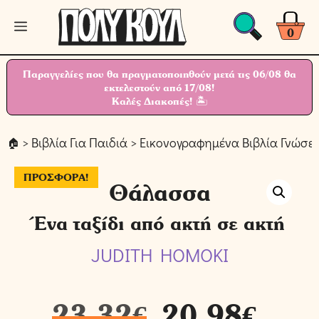
Μετάβαση
Μενού
σε
0
περιεχόμενο
Παραγγελίες που θα πραγματοποιηθούν μετά τις 06/08 θα
εκτελεστούν από 17/08!
Καλές Διακοπές! 🏝
>
Βιβλία Για Παιδιά
>
Εικονογραφημένα Βιβλία Γνώσε
ΠΡΟΣΦΟΡΆ!
Θάλασσα
Ένα ταξίδι από ακτή σε ακτή
JUDITH HOMOKI
23,32
€
20,98
€