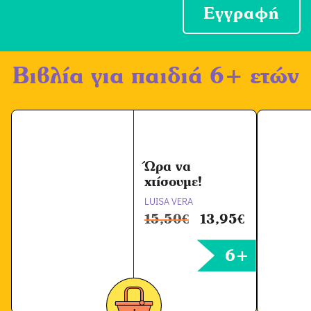
ο
Εγγραφή
χ
ή
Βιβλία για παιδιά 6+ ετών
Ό
ρ
ω
ν
*
Ώρα να
χτίσουμε!
LUISA VERA
15,50
€
13,95
€
6+