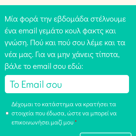
Μία φορά την εβδομάδα στέλνουμε
ένα email γεμάτο κουλ φακτς και
γνώση. Πού και πού σου λέμε και τα
νέα μας. Για να μην χάνεις τίποτα,
βάλε το email σου εδώ:
E
m
a
Α
Δέχομαι το κατάστημα να κρατήσει τα
i
π
στοιχεία που έδωσα, ώστε να μπορεί να
l
ο
επικοινωνήσει μαζί μου
*
*
δ