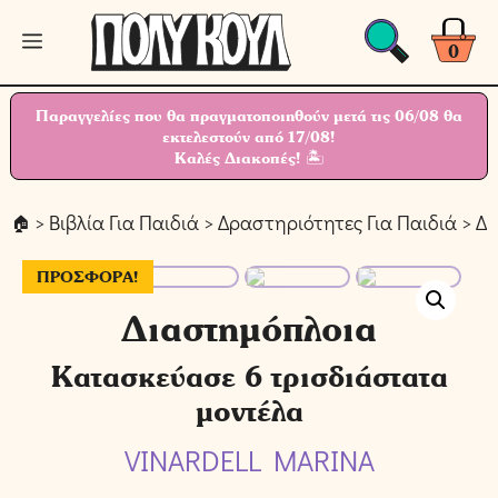
Μετάβαση
Μενού
σε
0
περιεχόμενο
Παραγγελίες που θα πραγματοποιηθούν μετά τις 06/08 θα
εκτελεστούν από 17/08!
Καλές Διακοπές! 🏝
>
Βιβλία Για Παιδιά
>
Δραστηριότητες Για Παιδιά
> Δ
ΠΡΟΣΦΟΡΆ!
Διαστημόπλοια
Κατασκεύασε 6 τρισδιάστατα
μοντέλα
VINARDELL MARINA