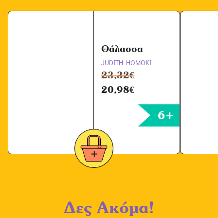
ω
ν
*
Θάλασσα
JUDITH HOMOKI
23,32
€
20,98
€
6+
Δες Ακόμα!