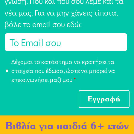
γνώση. Πού και πού σου λέμε και τα
νέα μας. Για να μην χάνεις τίποτα,
βάλε το email σου εδώ:
E
m
a
Α
Δέχομαι το κατάστημα να κρατήσει τα
i
π
στοιχεία που έδωσα, ώστε να μπορεί να
l
ο
επικοινωνήσει μαζί μου
*
*
δ
ο
Εγγραφή
χ
ή
Βιβλία για παιδιά 6+ ετών
Ό
ρ