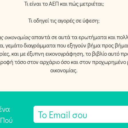
Τι είναι το ΑΕΠ και πώς μετριέται;
Τι οδηγεί τις αγορές σε ύφεση;
ης οικονομίας
απαντά σε αυτά τα ερωτήματα και πολλ
α, γεμάτο διαγράμματα που εξηγούν βήμα προς βήμα 
ρίες, και με έξυπνη εικονογράφηση, το βιβλίο αυτό 
τροφή τόσο στον αρχάριο όσο και στον προχωρημένο 
οικονομίας.
ένα
E
m
 Πού
a