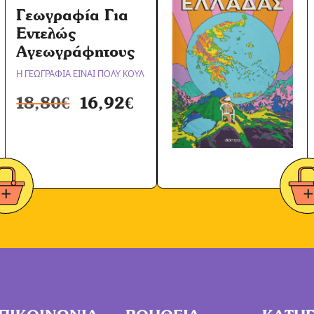
Γεωγραφία Για
Εντελώς
Αγεωγράφητους
Η ΓΕΩΓΡΑΦΙΑ ΕΙΝΑΙ ΠΟΛΥ ΚΟΥΛ
18,80
€
16,92
€