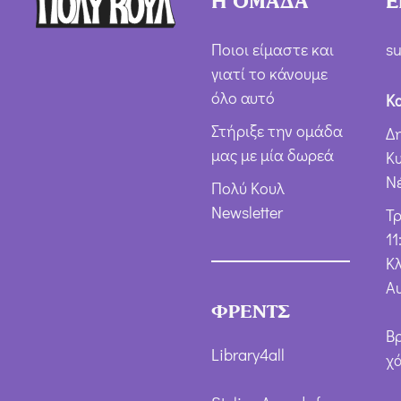
Η ΟΜΑΔΑ
Ε
Ποιοι είμαστε και
su
γιατί το κάνουμε
όλο αυτό
Κ
Στήριξε την ομάδα
Δ
μας με μία δωρεά
Κ
Ν
Πολύ Κουλ
Newsletter
Τ
11
Κλ
Α
ΦΡΕΝΤΣ
Β
Library4all
χ