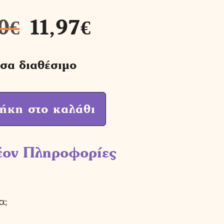
0
€
11,97
€
σα διαθέσιμο
ήκη στο καλάθι
έον Πληροφορίες
α;