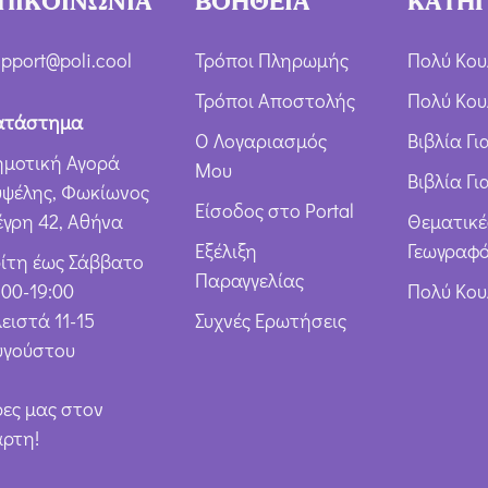
ΠΙΚΟΙΝΩΝΙΑ
ΒΟΗΘΕΙΑ
ΚΑΤΗΓ
pport@poli.cool
Τρόποι Πληρωμής
Πολύ Κου
Τρόποι Αποστολής
Πολύ Κου
ατάστημα
Ο Λογαριασμός
Βιβλία Γ
ημοτική Αγορά
Μου
Βιβλία Γι
υψέλης, Φωκίωνος
Είσοδος στο Portal
έγρη 42, Αθήνα
Θεματικέ
Εξέλιξη
Γεωγραφό
ρίτη έως Σάββατο
Παραγγελίας
:00-19:00
Πολύ Κο
ειστά 11-15
Συχνές Ερωτήσεις
υγούστου
ρες μας στον
άρτη!