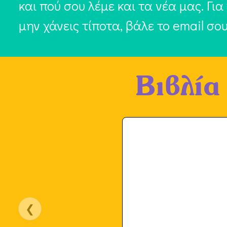
και πού σου λέμε και τα νέα μας. Για
μην χάνεις τίποτα, βάλε το email σο
Βιβλία
❮