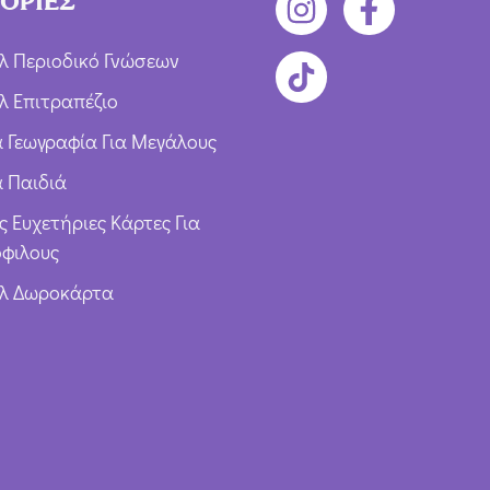
ΟΡΙΕΣ
λ Περιοδικό Γνώσεων
λ Επιτραπέζιο
ια Γεωγραφία Για Μεγάλους
α Παιδιά
ς Ευχετήριες Κάρτες Για
φιλους
υλ Δωροκάρτα