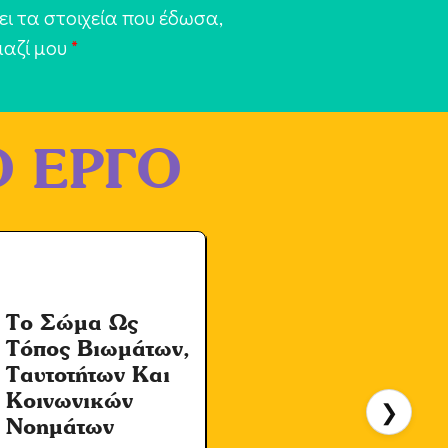
ι τα στοιχεία που έδωσα,
μαζί μου
*
 ΕΡΓΟ
Το Σώμα Ως
Τόπος Βιωμάτων,
Ι
Ταυτοτήτων Και
Κοινωνικών
❯
Νοημάτων
Σ