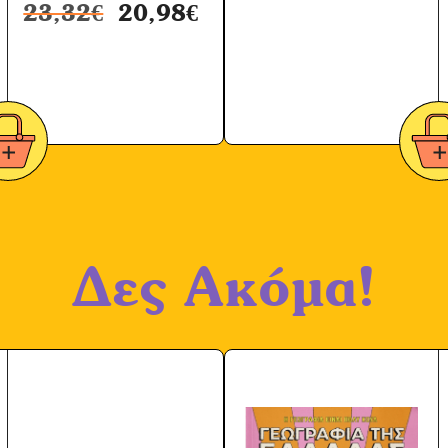
23,32
€
20,98
€
Δες Ακόμα!