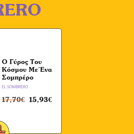
RERO
Ο Γύρος Του
Κόσμου Με Ένα
Σομπρέρο
EL SOMBRERO
17,70
€
15,93
€