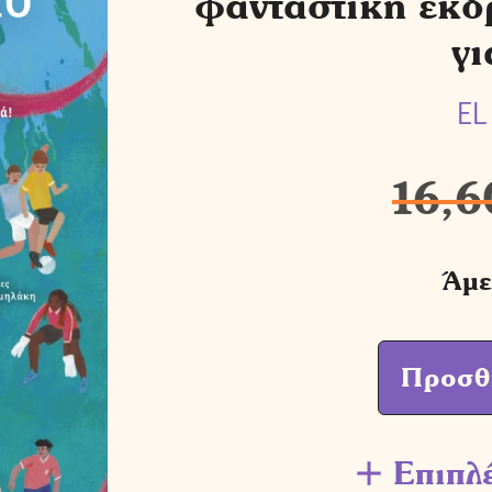
φανταστική εκδ
γι
EL
16,6
Άμε
Προσθ
Επιπλ