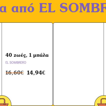
ία από
EL SOMB
χ
ή
Ό
ρ
ω
ν
*
40 ζωές, 1 μπάλα
EL SOMBRERO
16,60
€
14,94
€