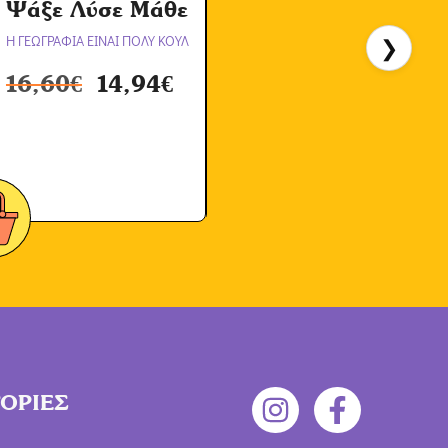
Ψάξε Λύσε Μάθε
Η ΓΕΩΓΡΑΦΙΑ ΕΙΝΑΙ ΠΟΛΥ ΚΟΥΛ
❯
Η
16,60
€
14,94
€
ΟΡΙΕΣ