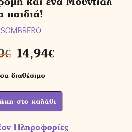
ρομή και ένα Μουντιάλ
α παιδιά!
 SOMBRERO
0
€
14,94
€
σα διαθέσιμο
ήκη στο καλάθι
έον Πληροφορίες