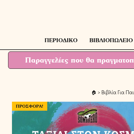
Μετάβαση
σε
περιεχόμενο
ΠΕΡΙΟΔΙΚΟ
ΒΙΒΛΙΟΠΩΛΕΙΟ
Παραγγελίες που θα πραγματοπο
>
Βιβλία Για Πα
ΠΡΟΣΦΟΡΆ!