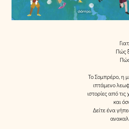
Για
Πώς ξ
Πώς
Το Σομπρέρο, η 
ιπτάμενο λεωφ
ιστορίες από τις
και ό
Δείτε ένα γήπ
ανακαλύ