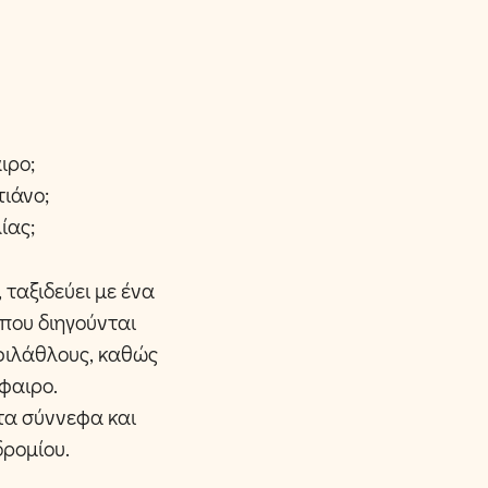
ιρο;
τιάνο;
ίας;
ταξιδεύει με ένα
που διηγούνται
 φιλάθλους, καθώς
φαιρο.
τα σύννεφα και
δρομίου.