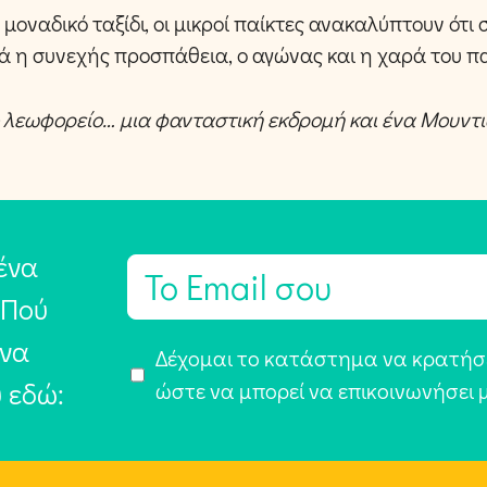
μοναδικό ταξίδι, οι μικροί παίκτες ανακαλύπτουν ότι 
ά η συνεχής προσπάθεια, ο αγώνας και η χαρά του πα
 λεωφορείο… μια φανταστική εκδρομή και ένα Μουντιά
ένα
E
m
 Πού
a
 να
Α
Δέχομαι το κατάστημα να κρατήσε
i
υ εδώ:
π
ώστε να μπορεί να επικοινωνήσει 
l
ο
*
δ
ο