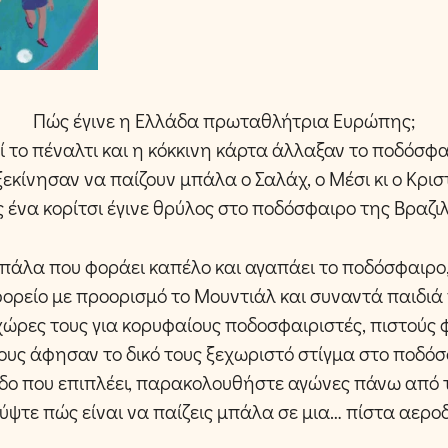
Πώς έγινε η Ελλάδα πρωταθλήτρια Ευρώπης;­
τί το πέναλτι και η κόκκινη κάρτα άλλαξαν το ποδόσφα
εκίνησαν να παίζουν μπάλα ο Σαλάχ, ο Μέσι κι ο Κρισ
 ένα κορίτσι έγινε θρύλος στο ποδόσφαιρο της Βραζιλ
μπάλα που φοράει καπέλο και αγαπάει το ποδόσφαιρο, 
ορείο με προορισμό το Μουντιάλ και συναντά παιδιά 
 χώρες τους για κορυφαίους ποδοσφαιριστές, πιστούς
σους άφησαν το δικό τους ξεχωριστό στίγμα στο ποδόσ
εδο που επιπλέει, παρακολουθήστε αγώνες πάνω από 
ψτε πώς είναι να παίζεις μπάλα σε μια… πίστα αερο