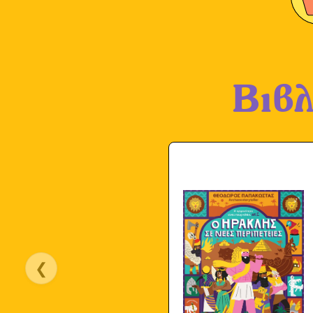
Βιβλ
❮