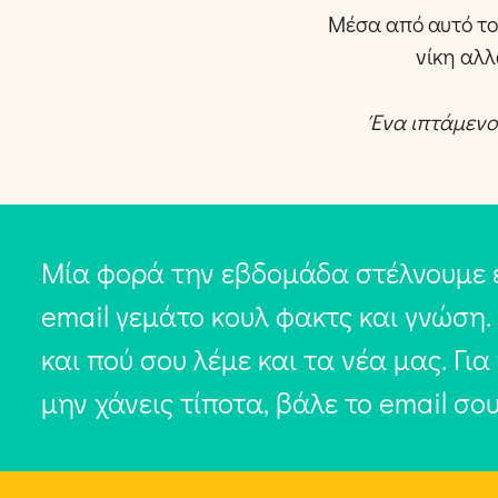
Μέσα από αυτό το 
νίκη αλλ
Ένα ιπτάμενο
Μία φορά την εβδομάδα στέλνουμε 
email γεμάτο κουλ φακτς και γνώση.
και πού σου λέμε και τα νέα μας. Για
μην χάνεις τίποτα, βάλε το email σο