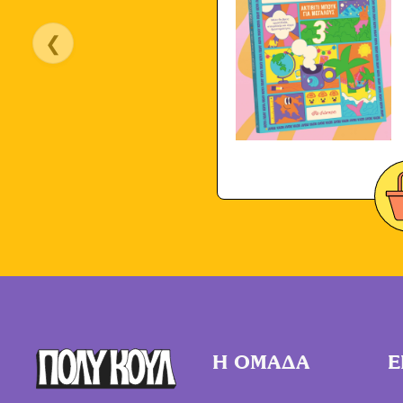
❮
Η ΟΜΑΔΑ
Ε