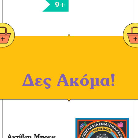
9+
Δες Ακόμα!
Ακτίβιτι Μπουκ