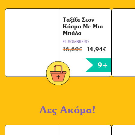
ρ
ω
ν
Ταξίδι Στον
Κόσμο Με Μια
*
Μπάλα
EL SOMBRERO
16,60
€
14,94
€
9+
Δες Ακόμα!