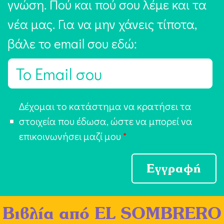
γνώση. Πού και πού σου λέμε και τα
νέα μας. Για να μην χάνεις τίποτα,
βάλε το email σου εδώ:
E
m
a
Α
Δέχομαι το κατάστημα να κρατήσει τα
i
π
στοιχεία που έδωσα, ώστε να μπορεί να
l
ο
επικοινωνήσει μαζί μου
*
*
δ
ο
Εγγραφή
χ
ή
Βιβλία από
EL SOMBRERO
Ό