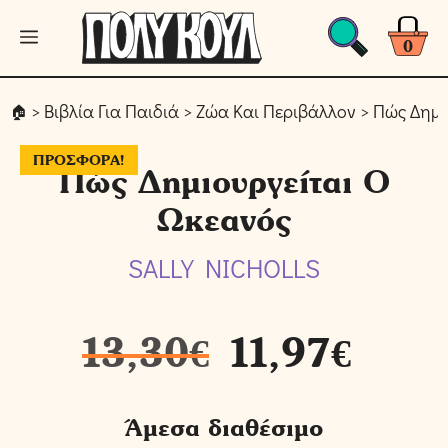
Μετάβαση
Μενού
σε
0
περιεχόμενο
>
Βιβλία Για Παιδιά
>
Ζώα Και Περιβάλλον
> Πώς Δημι
ΠΡΟΣΦΟΡΆ!
Πώς Δημιουργείται Ο
Ωκεανός
SALLY NICHOLLS
13,30
€
11,97
€
Άμεσα διαθέσιμο