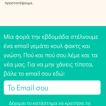
προστατέψουμε.
Μία φορά την εβδομάδα στέλνουμε
ένα email γεμάτο κουλ φακτς και
γνώση. Πού και πού σου λέμε και τα
νέα μας. Για να μην χάνεις τίποτα,
βάλε το email σου εδώ:
E
m
a
Α
Δέχομαι το κατάστημα να κρατήσει τα
i