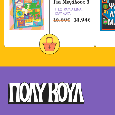
Για Μεγάλους 3
Η ΓΕΩΓΡΑΦΙΑ ΕΙΝΑΙ
ΠΟΛΥ ΚΟΥΛ
16,60
€
14,94
€