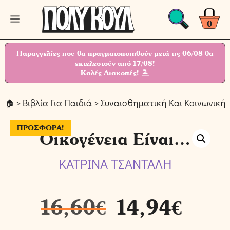
Μετάβαση
Μενού
σε
0
περιεχόμενο
Παραγγελίες που θα πραγματοποιηθούν μετά τις 06/08 θα
εκτελεστούν από 17/08!
Καλές Διακοπές! 🏝
>
Βιβλία Για Παιδιά
>
Συναισθηματική Και Κοινωνική
ΠΡΟΣΦΟΡΆ!
Οικογένεια Είναι…
ΚΑΤΡΙΝΑ ΤΣΑΝΤΑΛΗ
16,60
€
14,94
€