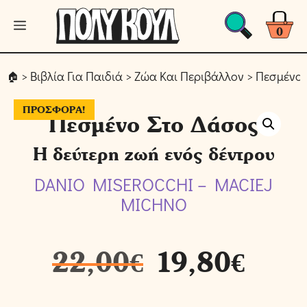
Μετάβαση
Μενού
σε
0
περιεχόμενο
>
Βιβλία Για Παιδιά
>
Ζώα Και Περιβάλλον
> Πεσμένο 
ΠΡΟΣΦΟΡΆ!
Πεσμένο Στο Δάσος
Η δεύτερη ζωή ενός δέντρου
DANIO MISEROCCHI – MACIEJ
MICHNO
22,00
€
19,80
€