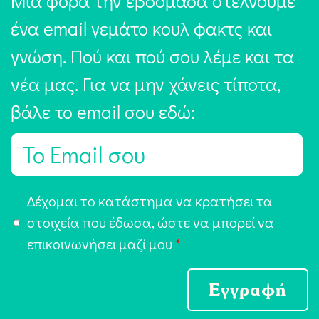
Μία φορά την εβδομάδα στέλνουμε
ένα email γεμάτο κουλ φακτς και
γνώση. Πού και πού σου λέμε και τα
νέα μας. Για να μην χάνεις τίποτα,
βάλε το email σου εδώ:
E
m
a
Α
Δέχομαι το κατάστημα να κρατήσει τα
i
π
στοιχεία που έδωσα, ώστε να μπορεί να
l
ο
επικοινωνήσει μαζί μου
*
*
δ
ο
Εγγραφή
χ