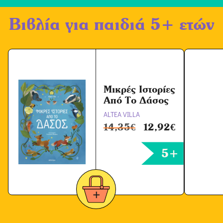
ή
Βιβλία για παιδιά 5+ ετών
Ό
ρ
ω
ν
*
Μικρές Ιστορίες
Από Το Δάσος
ALTEA VILLA
14,35
€
12,92
€
5+