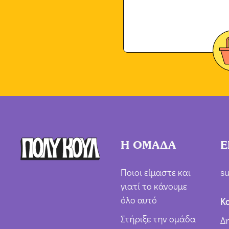
Η ΟΜΑΔΑ
Ε
Ποιοι είμαστε και
su
γιατί το κάνουμε
όλο αυτό
Κ
Στήριξε την ομάδα
Δ