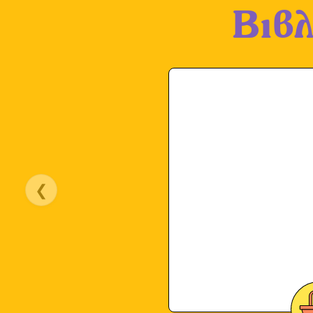
Βιβλ
❮