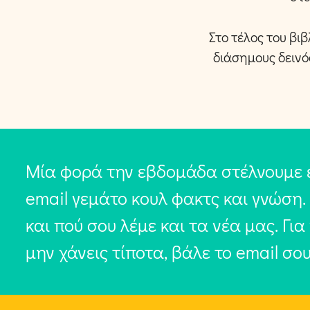
Στο τέλος του βι
διάσημους δεινό
Μία φορά την εβδομάδα στέλνουμε 
email γεμάτο κουλ φακτς και γνώση.
και πού σου λέμε και τα νέα μας. Για
μην χάνεις τίποτα, βάλε το email σο