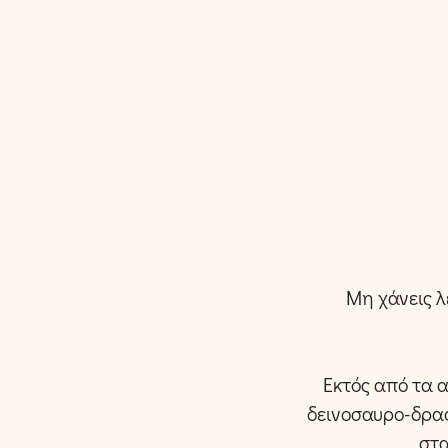
Μη χάνεις λ
Εκτός από τα 
δεινοσαυρο-δραστ
στα