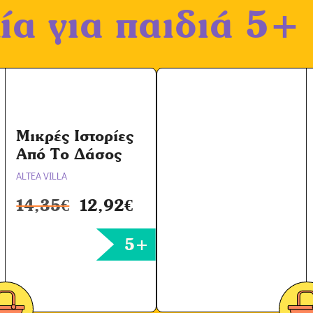
ο
ία για παιδιά 5+
χ
ή
Ό
ρ
ω
ν
Μικρές Ιστορίες
*
Από Το Δάσος
ALTEA VILLA
14,35
€
12,92
€
5+