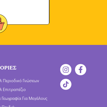
ΟΡΙΕΣ
λ Περιοδικό Γνώσεων
λ Επιτραπέζιο
ια Γεωγραφία Για Μεγάλους
α Παιδιά