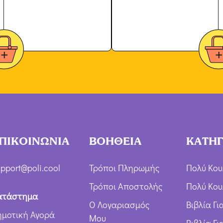
ΠΙΚΟΙΝΩΝΙΑ
ΒΟΗΘΕΙΑ
ΚΑΤΗΓ
pport@poli.cool
Τρόποι Πληρωμής
Πολύ Κου
Τρόποι Αποστολής
Πολύ Κου
ατάστημα
Ο Λογαριασμός
Βιβλία Γ
ημοτική Αγορά
Μου
Βιβλία Γι