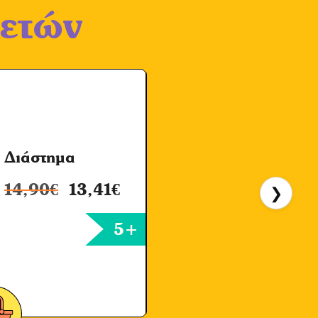
 ετών
Διάστημα
C
14,90
€
13,41
€
❯
5+