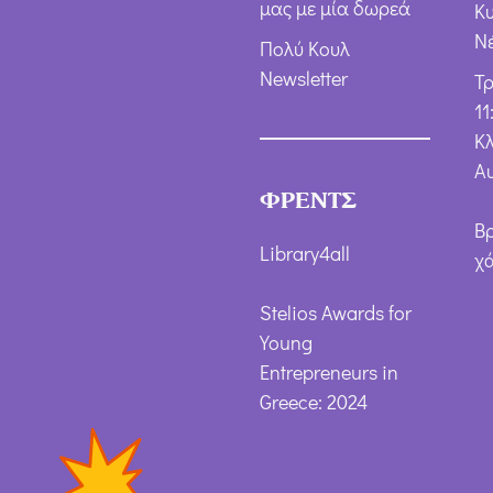
μας με μία δωρεά
Κ
Ν
Πολύ Κουλ
Newsletter
Τ
11
Κλ
Α
ΦΡΕΝΤΣ
Β
Library4all
χ
Stelios Awards for
Young
Entrepreneurs in
Greece: 2024