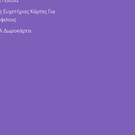
ς Ευχετήριες Κάρτες Για
φιλους
υλ Δωροκάρτα