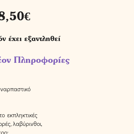
8,50
€
όν έχει εξαντληθεί
έον Πληροφορίες
συναρπαστικό
το εκπληκτικές
ορές, λαβύρινθοι,
ερο;