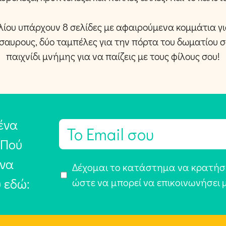
βλίου υπάρχουν 8 σελίδες με αφαιρούμενα κομμάτια γι
σαυρους, δύο ταμπέλες για την πόρτα του δωματίου σο
παιχνίδι μνήμης για να παίζεις με τους φίλους σου!
ένα
E
m
 Πού
a
 να
Α
Δέχομαι το κατάστημα να κρατήσε
i
υ εδώ:
π
ώστε να μπορεί να επικοινωνήσει 
l
ο
*
δ