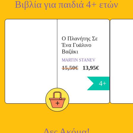
Βιβλία για παιδιά 4+ ετών
Ό
ρ
ω
ν
*
Ο Πλανήτης Σε
Ένα Γυάλινο
Βαζάκι
MARTIN STANEV
15,50
€
13,95
€
4+
Δες Ακόμα!