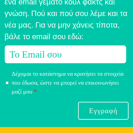
ένα email γεμάτο κουλ φακτς και
γνώση. Πού και πού σου λέμε και τα
νέα μας. Για να μην χάνεις τίποτα,
βάλε το email σου εδώ:
E
m
a
Α
Δέχομαι το κατάστημα να κρατήσει τα στοιχεία
i
π
που έδωσα, ώστε να μπορεί να επικοινωνήσει
l
ο
μαζί μου
*
*
δ
ο
Εγγραφή
χ
ή