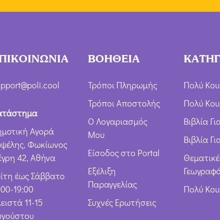
ΠΙΚΟΙΝΩΝΙΑ
ΒΟΗΘΕΙΑ
ΚΑΤΗΓ
pport@poli.cool
Τρόποι Πληρωμής
Πολύ Κου
Τρόποι Αποστολής
Πολύ Κου
ατάστημα
Ο Λογαριασμός
Βιβλία Γ
ημοτική Αγορά
Μου
Βιβλία Γι
υψέλης, Φωκίωνος
Είσοδος στο Portal
έγρη 42, Αθήνα
Θεματικέ
Εξέλιξη
Γεωγραφό
ρίτη έως Σάββατο
Παραγγελίας
:00-19:00
Πολύ Κο
ειστά 11-15
Συχνές Ερωτήσεις
υγούστου