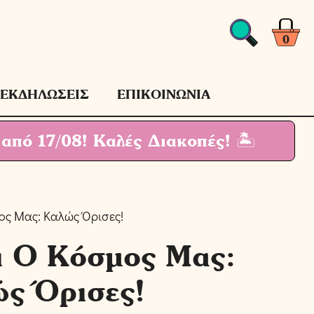
Ο
Κόσμος
Μας:
0
Καλώς
Όρισες!
ποσότητα
ΕΚΔΗΛΩΣΕΙΣ
ΕΠΙΚΟΙΝΩΝΙΑ
 από 17/08!
Καλές Διακοπές! 🏝
ος Μας: Καλώς Όρισες!
ι Ο Κόσμος Μας:
ς Όρισες!