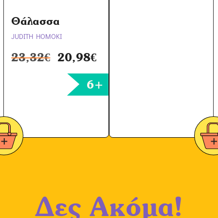
ν
Θάλασσα
*
JUDITH HOMOKI
23,32
€
20,98
€
6+
Δες Ακόμα!