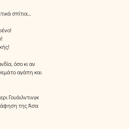
ετικά σπίτια…
ρένο!
ύ!
κής!
νδία, όσο κι αν
 γεμάτο αγάπη και
ερι Γουάιλντινγκ
γράφηση της Άσα