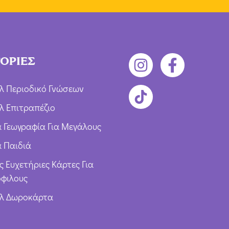
ΟΡΙΕΣ
λ Περιοδικό Γνώσεων
λ Επιτραπέζιο
ια Γεωγραφία Για Μεγάλους
α Παιδιά
ς Ευχετήριες Κάρτες Για
φιλους
υλ Δωροκάρτα