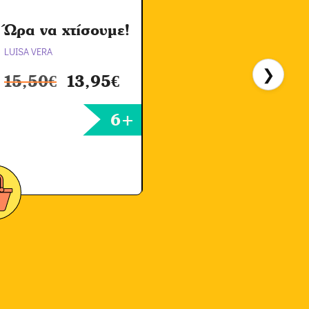
Ώρα να χτίσουμε!
LUISA VERA
H
❯
15,50
€
13,95
€
6+