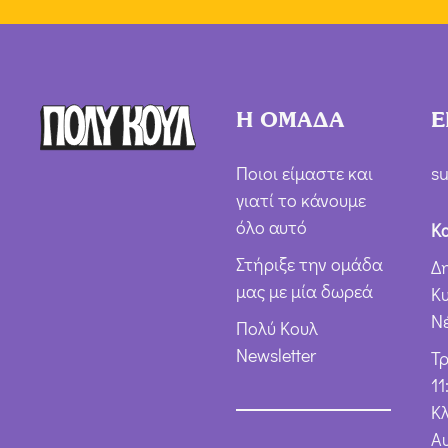
Η ΟΜΑΔΑ
Ε
Ποιοι είμαστε και
su
γιατί το κάνουμε
όλο αυτό
Κ
Στήριξε την ομάδα
Δ
μας με μία δωρεά
Κ
Ν
Πολύ Κουλ
Newsletter
Τ
11
Κλ
Α