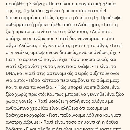
προήλθε η Σελήνη; • Ποια είναι η πραγματική ηλικία
της Γης, 4 χιλιάδες χρόνια ή περισσότερο από 4
δισεκατομμύρια; • Πώς άρχισε η ζωή στη Γη; Προέκυψε
αυθόρμητα ή μήπως ήρθε από το Διάστημα; • Γιατί η
ζωή πρωτοεμφανίστηκε στη θάλασσα; • Από πότε
υπάρχουν οι άνθρωποι; • Γιατί δεν γεννιόμαστε από
αβγά; Αλήθεια, τι έγινε πρώτα, η κότα ή το αβγό; • Γιατί
οι γυναίκες ομορφαίνουν διαρκώς, ενώ οι άνδρες όχι; •
Γιατί το αρσενικό παγόνι έχει τόσο μακριά ουρά; Και
γιατί εξαφανίστηκε το γιγαντιαίο ελάφι; • Τι είναι το
DNA, και γιατί στις αστυνομικές σειρές συζητούν όλοι
για αυτό; • Πόσα κύτταρα περιλαμβάνει το σώμα μας;
Και τι είναι τα γονίδια; • Πώς μπορεί να επιβιώσει ένα
ζώο χωρίς πρωκτό; Και πώς μπορεί να γεννηθεί ένα ζώο
χωρίς γονείς; • Γιατί μοιάζει η οπλή ενός αλόγου με
ανθρώπινο χέρι; Και είναι αλήθεια ότι ακούμε με
βράγχια καρχαρία; • Γιατί παθαίνουμε λόξιγκα και γιατί
ανατριχιάζουμε; • Γιατί είναι τόσο σημαντική η όρθια
βάδιση; • Είναι αλήθεια ότι όλοι μας καταγόμαστε από