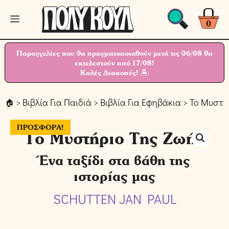
Μετάβαση
Μενού
σε
0
περιεχόμενο
Παραγγελίες που θα πραγματοποιηθούν μετά τις 06/08 θα
εκτελεστούν από 17/08!
Καλές Διακοπές! 🏝
>
Βιβλία Για Παιδιά
>
Βιβλία Για Εφηβάκια
> Το Μυστή
ΠΡΟΣΦΟΡΆ!
Το Μυστήριο Της Ζωής
Ένα ταξίδι στα βάθη της
ιστορίας μας
SCHUTTEN JAN PAUL