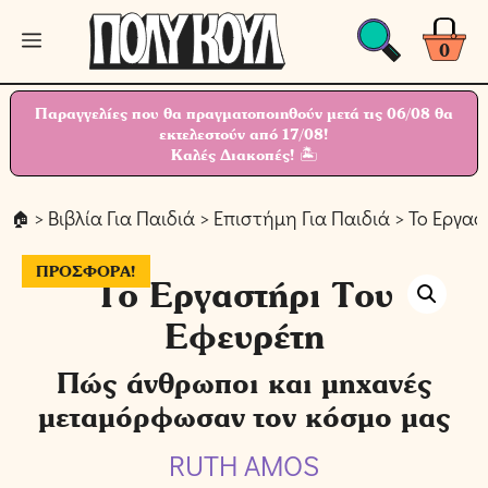
Μετάβαση
Μενού
σε
0
περιεχόμενο
Παραγγελίες που θα πραγματοποιηθούν μετά τις 06/08 θα
εκτελεστούν από 17/08!
Καλές Διακοπές! 🏝
>
Βιβλία Για Παιδιά
>
Επιστήμη Για Παιδιά
> Το Εργασ
ΠΡΟΣΦΟΡΆ!
Το Εργαστήρι Του
Εφευρέτη
Πώς άνθρωποι και μηχανές
μεταμόρφωσαν τον κόσμο μας
RUTH AMOS