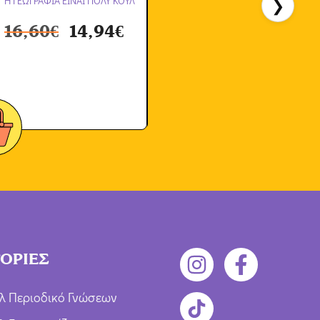
Η ΓΕΩΓΡΑΦΙΑ ΕΙΝΑΙ ΠΟΛΥ ΚΟΥΛ
❯
Η
16,60
€
14,94
€
ΟΡΙΕΣ
λ Περιοδικό Γνώσεων