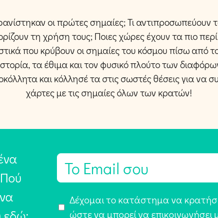
φανίστηκαν οι πρώτες σημαίες; Τι αντιπροσωπεύουν 
ορίζουν τη χρήση τους; Ποιες χώρες έχουν τα πιο περ
τικά που κρύβουν οι σημαίες του κόσμου πίσω από τ
 ιστορία, τα έθιμα και τον φυσικό πλούτο των διαφόρ
κόλλητα και κόλλησέ τα στις σωστές θέσεις για να 
χάρτες με τις σημαίες όλων των κρατών!
ένα
E
m
 Πού
a
 να
Α
Δέχομαι το κατάστημα να κρατήσε
i
υ εδώ:
π
ώστε να μπορεί να επικοινωνήσει 