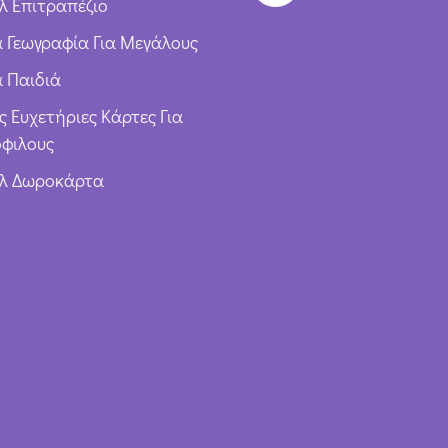
λ Επιτραπέζιο
ια Γεωγραφία Για Μεγάλους
α Παιδιά
ς Ευχετήριες Κάρτες Για
φιλους
υλ Δωροκάρτα