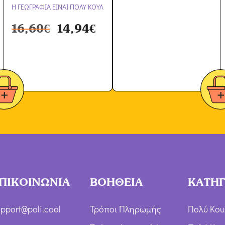
Η ΓΕΩΓΡΑΦΙΑ ΕΙΝΑΙ ΠΟΛΥ ΚΟΥΛ
16,60
€
14,94
€
ΠΙΚΟΙΝΩΝΙΑ
ΒΟΗΘΕΙΑ
ΚΑΤΗΓ
pport@poli.cool
Τρόποι Πληρωμής
Πολύ Κου