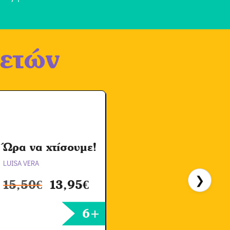
 ετών
Ώρα να χτίσουμε!
LUISA VERA
H
❯
15,50
€
13,95
€
6+