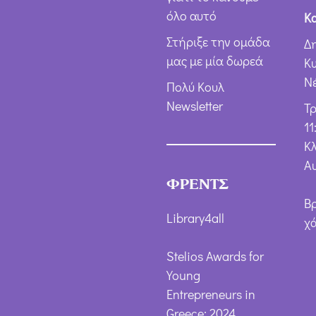
όλο αυτό
Κ
Στήριξε την ομάδα
Δ
μας με μία δωρεά
Κ
Ν
Πολύ Κουλ
Newsletter
Τ
11
Κλ
Α
ΦΡΕΝΤΣ
Β
Library4all
χ
Stelios Awards for
Young
Entrepreneurs in
Greece: 2024