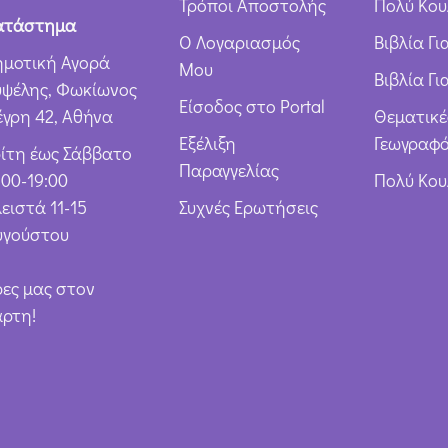
Τρόποι Αποστολής
Πολύ Κου
ατάστημα
Ο Λογαριασμός
Βιβλία Γ
ημοτική Αγορά
Μου
Βιβλία Γι
υψέλης, Φωκίωνος
Είσοδος στο Portal
έγρη 42, Αθήνα
Θεματικέ
Εξέλιξη
Γεωγραφό
ρίτη έως Σάββατο
Παραγγελίας
:00-19:00
Πολύ Κο
ειστά 11-15
Συχνές Ερωτήσεις
υγούστου
ρες μας στον
άρτη!