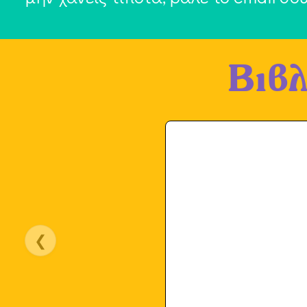
Βιβλ
❮