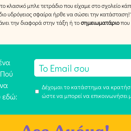
 το κλασικό μπλε τετράδιο που είχαμε στο σχολείο κά
διο υδρόγειος σφαίρα ήρθε να σώσει την κατάσταση!
άνει την διαφορά στην τάξη ή το
σημειωματάριο
που 
ένα
E
m
 Πού
a
 να
Α
Δέχομαι το κατάστημα να κρατήσε
i
υ εδώ:
π
ώστε να μπορεί να επικοινωνήσει 
l
ο
*
δ
ο
χ