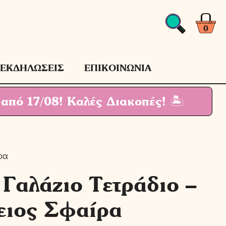
Γαλάζιο
Τετράδιο
-
0
Υδρόγειος
Σφαίρα
ποσότητα
ΕΚΔΗΛΩΣΕΙΣ
ΕΠΙΚΟΙΝΩΝΙΑ
 από 17/08!
Καλές Διακοπές! 🏝
ρα
αλάζιο Τετράδιο –
ειος Σφαίρα