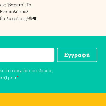
πως “βαρετό”; Το
 Ένα πολύ κουλ
θα λατρέψεις! 🌐🦙
Εγγραφή
ι τα στοιχεία που έδωσα,
μαζί μου
*