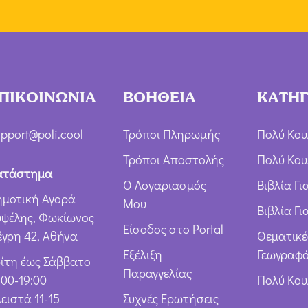
ΠΙΚΟΙΝΩΝΙΑ
ΒΟΗΘΕΙΑ
ΚΑΤΗΓ
pport@poli.cool
Τρόποι Πληρωμής
Πολύ Κου
Τρόποι Αποστολής
Πολύ Κου
ατάστημα
Ο Λογαριασμός
Βιβλία Γ
ημοτική Αγορά
Μου
Βιβλία Γι
υψέλης, Φωκίωνος
Είσοδος στο Portal
έγρη 42, Αθήνα
Θεματικέ
Εξέλιξη
Γεωγραφό
ρίτη έως Σάββατο
Παραγγελίας
:00-19:00
Πολύ Κο
ειστά 11-15
Συχνές Ερωτήσεις