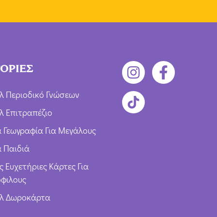
ΟΡΙΕΣ
λ Περιοδικό Γνώσεων
λ Επιτραπέζιο
ια Γεωγραφία Για Μεγάλους
α Παιδιά
ς Ευχετήριες Κάρτες Για
φιλους
υλ Δωροκάρτα