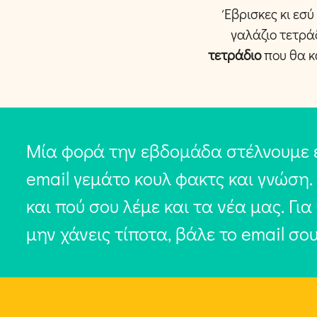
Έβρισκες κι εσύ
γαλάζιο τετρά
τετράδιο
που θα κ
Μία φορά την εβδομάδα στέλνουμε 
email γεμάτο κουλ φακτς και γνώση.
και πού σου λέμε και τα νέα μας. Για
μην χάνεις τίποτα, βάλε το email σο