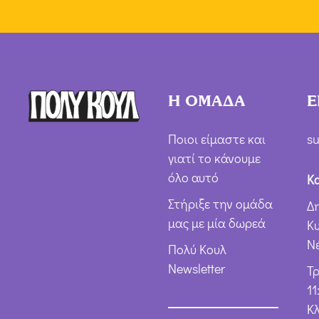
Η ΟΜΑΔΑ
Ε
Ποιοι είμαστε και
su
γιατί το κάνουμε
όλο αυτό
Κ
Στήριξε την ομάδα
Δ
μας με μία δωρεά
Κ
Ν
Πολύ Κουλ
Newsletter
Τ
11
Κλ