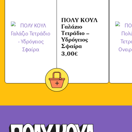
ν
*
ΠΟΛΥ ΚΟΥΛ
Γαλάζιο
Τετράδιο –
Υδρόγειος
Σφαίρα
3,00
€