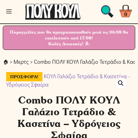
Μετάβαση
Μενού
σε
0
περιεχόμενο
Παραγγελίες που θα πραγματοποιηθούν μετά τις 06/08 θα
εκτελεστούν από 17/08!
Καλές Διακοπές! 🏝
>
Μερτς
> Combo ΠΟΛΥ ΚΟΥΛ Γαλάζιο Τετράδιο & Κασε
ΠΡΟΣΦΟΡΆ!
Combo ΠΟΛΥ ΚΟΥΛ
Γαλάζιο Τετράδιο &
Κασετίνα – Υδρόγειος
Σφαίρα