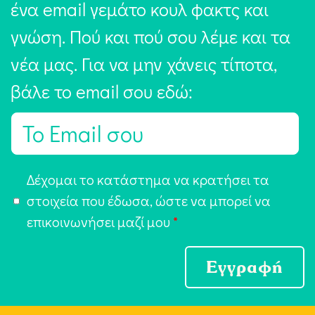
ένα email γεμάτο κουλ φακτς και
γνώση. Πού και πού σου λέμε και τα
νέα μας. Για να μην χάνεις τίποτα,
βάλε το email σου εδώ:
E
m
a
Α
Δέχομαι το κατάστημα να κρατήσει τα
i
π
στοιχεία που έδωσα, ώστε να μπορεί να
l
ο
επικοινωνήσει μαζί μου
*
*
δ
ο
Εγγραφή
χ
ή