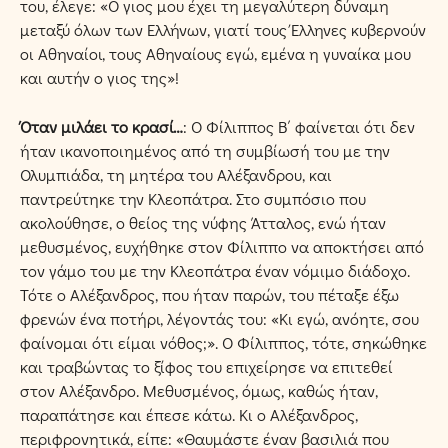
του, έλεγε: «Ο γιος µου έχει τη µεγαλύτερη δύναµη
µεταξύ όλων των Ελλήνων, γιατί τους Έλληνες κυβερνούν
οι Αθηναίοι, τους Αθηναίους εγώ, εµένα η γυναίκα µου
και αυτήν ο γιος της»!
Όταν µιλάει το κρασί…
: Ο Φίλιππος Β΄ φαίνεται ότι δεν
ήταν ικανοποιηµένος από τη συµβίωσή του µε την
Ολυµπιάδα, τη µητέρα του Αλέξανδρου, και
παντρεύτηκε την Κλεοπάτρα. Στο συµπόσιο που
ακολούθησε, ο θείος της νύφης Άτταλος, ενώ ήταν
µεθυσµένος, ευχήθηκε στον Φίλιππο να αποκτήσει από
τον γάµο του µε την Κλεοπάτρα έναν νόµιµο διάδοχο.
Τότε ο Αλέξανδρος, που ήταν παρών, του πέταξε έξω
φρενών ένα ποτήρι, λέγοντάς του: «Κι εγώ, ανόητε, σου
φαίνοµαι ότι είµαι νόθος;». Ο Φίλιππος, τότε, σηκώθηκε
και τραβώντας το ξίφος του επιχείρησε να επιτεθεί
στον Αλέξανδρο. Μεθυσµένος, όµως, καθώς ήταν,
παραπάτησε και έπεσε κάτω. Κι ο Αλέξανδρος,
περιφρονητικά, είπε: «Θαυµάστε έναν βασιλιά που