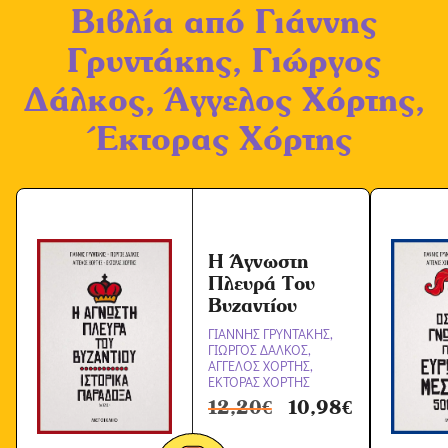
Βιβλία από
Γιάννης
Ό
ρ
Γρυντάκης, Γιώργος
ω
Δάλκος, Άγγελος Χόρτης,
ν
Έκτορας Χόρτης
*
Η Άγνωστη
Πλευρά Του
Βυζαντίου
ΓΙΑΝΝΗΣ ΓΡΥΝΤΑΚΗΣ,
ΓΙΩΡΓΟΣ ΔΑΛΚΟΣ,
ΑΓΓΕΛΟΣ ΧΟΡΤΗΣ,
ΕΚΤΟΡΑΣ ΧΟΡΤΗΣ
12,20
€
10,98
€