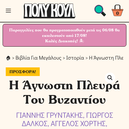
Μετάβαση
Μενού
σε
0
περιεχόμενο
Παραγγελίες που θα πραγματοποιηθούν μετά τις 06/08 θα
εκτελεστούν από 17/08!
Καλές Διακοπές! 🏝
>
Βιβλία Για Μεγάλους
>
Ιστορία
> Η Άγνωστη Πλευρ
ΠΡΟΣΦΟΡΆ!
Η Άγνωστη Πλευρά
Του Βυζαντίου
ΓΙΑΝΝΗΣ ΓΡΥΝΤΑΚΗΣ, ΓΙΩΡΓΟΣ
ΔΑΛΚΟΣ, ΑΓΓΕΛΟΣ ΧΟΡΤΗΣ,