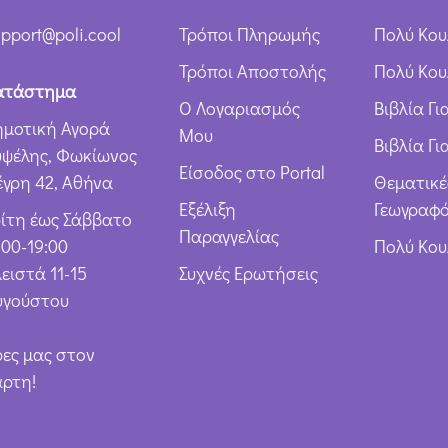
pport@poli.cool
Τρόποι Πληρωμής
Πολύ Κου
Τρόποι Αποστολής
Πολύ Κου
ατάστημα
Ο Λογαριασμός
Βιβλία Γ
ημοτική Αγορά
Μου
Βιβλία Γι
υψέλης, Φωκίωνος
Είσοδος στο Portal
έγρη 42, Αθήνα
Θεματικέ
Εξέλιξη
Γεωγραφό
ρίτη έως Σάββατο
Παραγγελίας
:00-19:00
Πολύ Κο
ειστά 11-15
Συχνές Ερωτήσεις
υγούστου
ρες μας στον
άρτη!