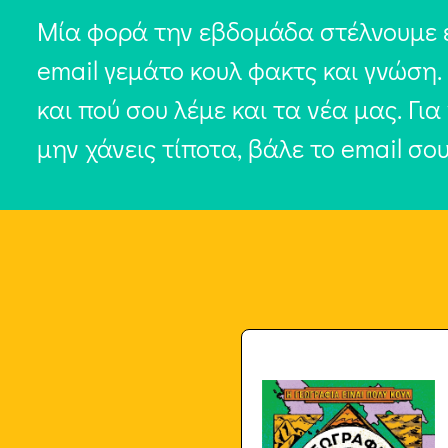
Μία φορά την εβδομάδα στέλνουμε 
email γεμάτο κουλ φακτς και γνώση.
και πού σου λέμε και τα νέα μας. Για
μην χάνεις τίποτα, βάλε το email σο