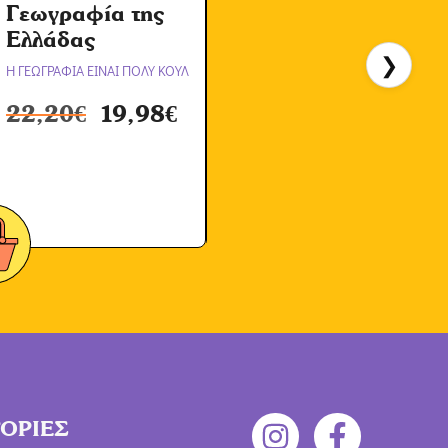
Γεωγραφία της
Α
Ελλάδας
❯
Η ΓΕΩΓΡΑΦΙΑ ΕΙΝΑΙ ΠΟΛΥ ΚΟΥΛ
Η
22,20
€
19,98
€
ΟΡΙΕΣ