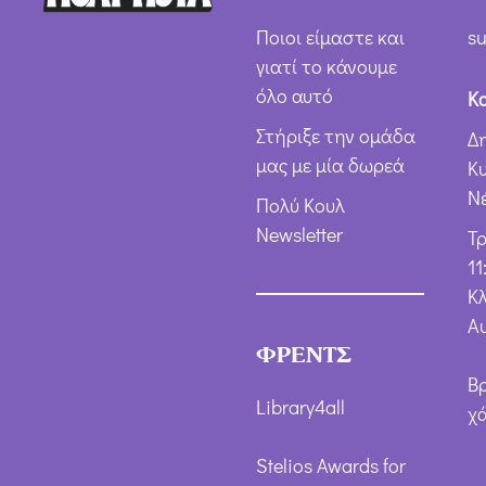
Ποιοι είμαστε και
su
γιατί το κάνουμε
όλο αυτό
Κ
Στήριξε την ομάδα
Δ
μας με μία δωρεά
Κ
Ν
Πολύ Κουλ
Newsletter
Τ
11
Κλ
Α
ΦΡΕΝΤΣ
Β
Library4all
χ
Stelios Awards for