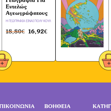
Γεωγραφία Για
Εντελώς
Αγεωγράφητους
Η ΓΕΩΓΡΑΦΙΑ ΕΙΝΑΙ ΠΟΛΥ ΚΟΥΛ
18,80
€
16,92
€
ΠΙΚΟΙΝΩΝΙΑ
ΒΟΗΘΕΙΑ
ΚΑΤΗΓ