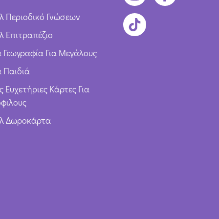
λ Περιοδικό Γνώσεων
λ Επιτραπέζιο
ια Γεωγραφία Για Μεγάλους
α Παιδιά
ς Ευχετήριες Κάρτες Για
φιλους
υλ Δωροκάρτα