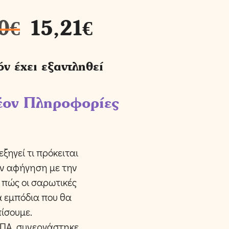
0
€
15,21
€
όν έχει εξαντληθεί
έον Πληροφορίες
ξηγεί τι πρόκειται
ην αφήγηση με την
 πώς οι σαρωτικές
α εμπόδια που θα
ίσουμε.
ΗΠΑ, συνεργάστηκε