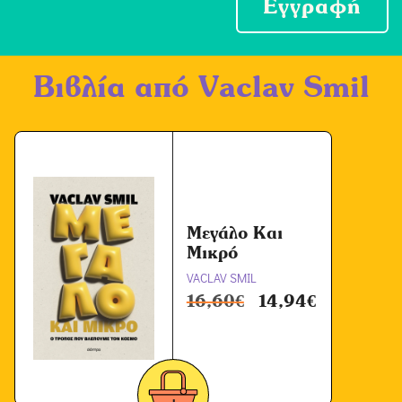
ο
Εγγραφή
χ
ή
Βιβλία από
Vaclav Smil
Ό
ρ
ω
ν
*
Μεγάλο Και
Μικρό
VACLAV SMIL
16,60
€
14,94
€