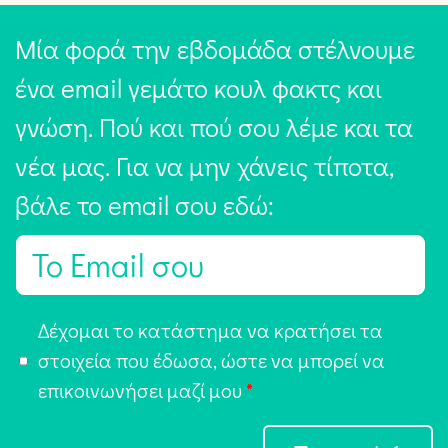
Μία φορά την εβδομάδα στέλνουμε
ένα email γεμάτο κουλ φακτς και
γνώση. Πού και πού σου λέμε και τα
νέα μας. Για να μην χάνεις τίποτα,
βάλε το email σου εδώ:
E
m
a
Α
Δέχομαι το κατάστημα να κρατήσει τα
i
π
στοιχεία που έδωσα, ώστε να μπορεί να
l
ο
επικοινωνήσει μαζί μου
*
*
δ