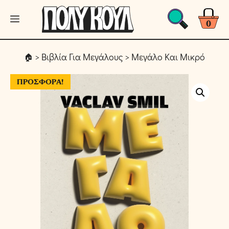
Μετάβαση
Μενού
σε
0
περιεχόμενο
>
Βιβλία Για Μεγάλους
> Μεγάλο Και Μικρό
ΠΡΟΣΦΟΡΆ!