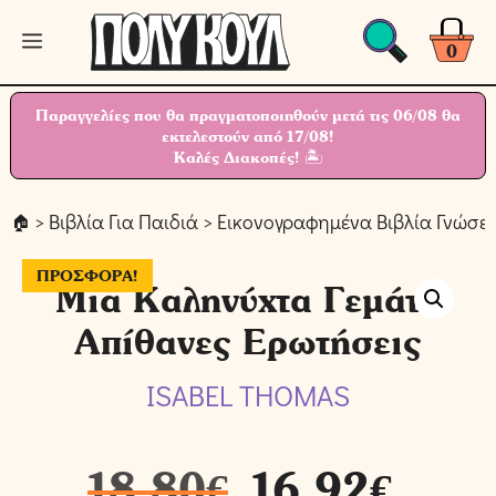
Μετάβαση
Μενού
σε
0
περιεχόμενο
Παραγγελίες που θα πραγματοποιηθούν μετά τις 06/08 θα
εκτελεστούν από 17/08!
Καλές Διακοπές! 🏝
>
Βιβλία Για Παιδιά
>
Εικονογραφημένα Βιβλία Γνώσε
ΠΡΟΣΦΟΡΆ!
Μια Καληνύχτα Γεμάτη
Απίθανες Ερωτήσεις
ISABEL THOMAS
18,80
€
16,92
€