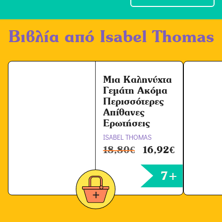
χ
ή
Βιβλία από
Isabel Thomas
Ό
ρ
ω
ν
Μια Καληνύχτα
Γεμάτη Ακόμα
*
Περισσότερες
Απίθανες
Ερωτήσεις
ISABEL THOMAS
18,80
€
16,92
€
7+