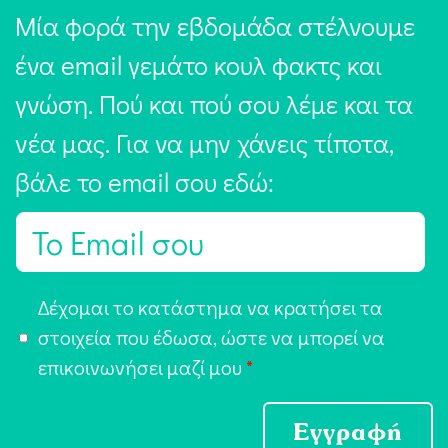
Μία φορά την εβδομάδα στέλνουμε
ένα email γεμάτο κουλ φακτς και
γνώση. Πού και πού σου λέμε και τα
νέα μας. Για να μην χάνεις τίποτα,
βάλε το email σου εδώ:
E
m
a
Α
Δέχομαι το κατάστημα να κρατήσει τα
i
π
στοιχεία που έδωσα, ώστε να μπορεί να
l
ο
επικοινωνήσει μαζί μου
*
*
δ
ο
Εγγραφή