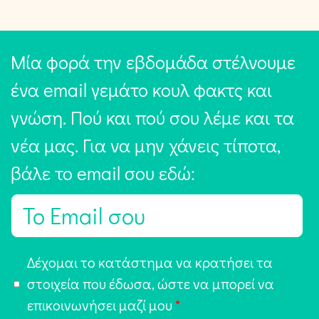
Μία φορά την εβδομάδα στέλνουμε
ένα email γεμάτο κουλ φακτς και
γνώση. Πού και πού σου λέμε και τα
νέα μας. Για να μην χάνεις τίποτα,
βάλε το email σου εδώ:
E
m
a
Α
Δέχομαι το κατάστημα να κρατήσει τα
i
π
στοιχεία που έδωσα, ώστε να μπορεί να
l
ο
επικοινωνήσει μαζί μου
*
*