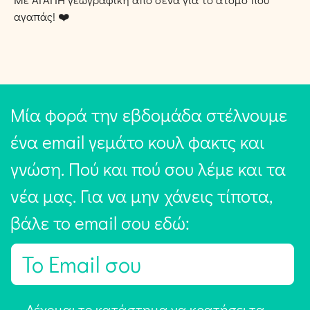
αγαπάς! ❤️
Μία φορά την εβδομάδα στέλνουμε
ένα email γεμάτο κουλ φακτς και
γνώση. Πού και πού σου λέμε και τα
νέα μας. Για να μην χάνεις τίποτα,
βάλε το email σου εδώ:
E
m
a
Α
Δέχομαι το κατάστημα να κρατήσει τα