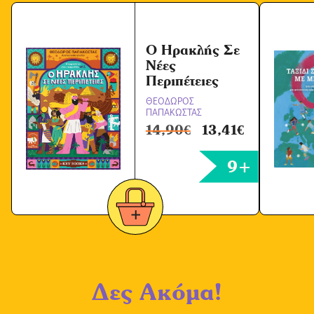
ω
ν
*
O Hρακλής Σε
Νέες
Περιπέτειες
ΘΕΟΔΩΡΟΣ
ΠΑΠΑΚΩΣΤΑΣ
14,90
€
13,41
€
9+
Δες Ακόμα!