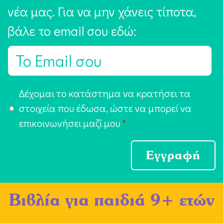
νέα μας. Για να μην χάνεις τίποτα,
βάλε το email σου εδώ:
E
m
a
Α
Δέχομαι το κατάστημα να κρατήσει τα
i
π
στοιχεία που έδωσα, ώστε να μπορεί να
l
ο
επικοινωνήσει μαζί μου
*
*
δ
ο
Εγγραφή
χ
ή
Βιβλία για παιδιά 9+ ετών
Ό
ρ