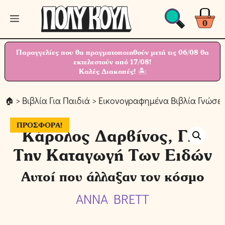
Μετάβαση
Μενού
σε
0
περιεχόμενο
Παραγγελίες που θα πραγματοποιηθούν μετά τις 06/08 θα
εκτελεστούν από 17/08!
Καλές Διακοπές! 🏝
>
Βιβλία Για Παιδιά
>
Εικονογραφημένα Βιβλία Γνώσε
ΠΡΟΣΦΟΡΆ!
Κάρολος Δαρβίνος, Για
Την Καταγωγή Των Ειδών
Αυτοί που άλλαξαν τον κόσμο
ANNA BRETT