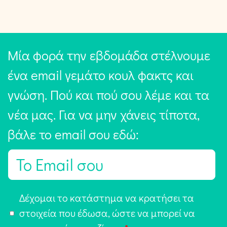
Μία φορά την εβδομάδα στέλνουμε
ένα email γεμάτο κουλ φακτς και
γνώση. Πού και πού σου λέμε και τα
νέα μας. Για να μην χάνεις τίποτα,
βάλε το email σου εδώ:
E
m
a
Α
Δέχομαι το κατάστημα να κρατήσει τα
i
π
στοιχεία που έδωσα, ώστε να μπορεί να
l