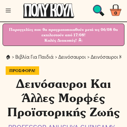
Μετάβαση
Μενού
σε
0
περιεχόμενο
Παραγγελίες που θα πραγματοποιηθούν μετά τις 06/08 θα
εκτελεστούν από 17/08!
Καλές Διακοπές! 🏝
>
Βιβλία Για Παιδιά
>
Δεινόσαυροι
> Δεινόσαυροι Κα
ΠΡΟΣΦΟΡΆ!
Δεινόσαυροι Και
Άλλες Μορφές
Προϊστορικής Ζωής