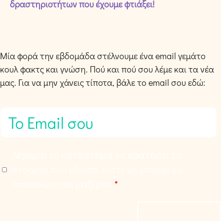
δραστηριοτήτων που έχουμε φτιάξει!
Μία φορά την εβδομάδα στέλνουμε ένα email γεμάτο
κουλ φακτς και γνώση. Πού και πού σου λέμε και τα νέα
μας. Για να μην χάνεις τίποτα, βάλε το email σου εδώ:
E
m
a
Α
Δέχομαι το κατάστημα να κρατήσει τα
i
π
στοιχεία που έδωσα, ώστε να μπορεί να
l
ο
επικοινωνήσει μαζί μου
*
*
δ
ο
Εγγραφή