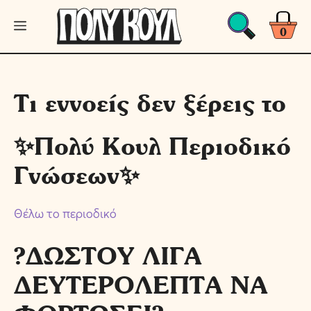
Μετάβαση
Μενού
σε
0
περιεχόμενο
Τι εννοείς δεν ξέρεις το
✨Πολύ Κουλ Περιοδικό
Γνώσεων✨
Θέλω το περιοδικό
?ΔΩΣΤΟΥ ΛΙΓΑ
ΔΕΥΤΕΡΟΛΕΠΤΑ ΝΑ