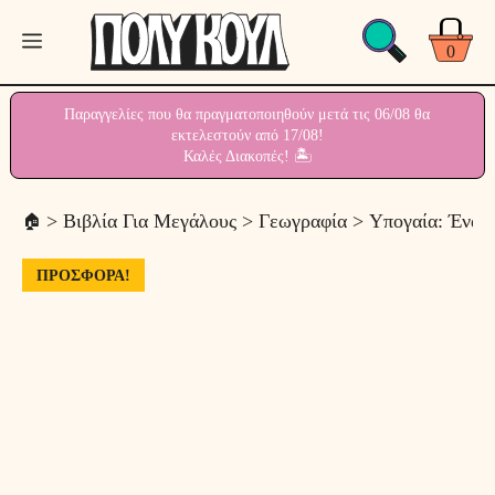
Μετάβαση
Μενού
σε
0
περιεχόμενο
Παραγγελίες που θα πραγματοποιηθούν μετά τις 06/08 θα
εκτελεστούν από 17/08!
Καλές Διακοπές! 🏝
>
Βιβλία Για Μεγάλους
>
Γεωγραφία
> Υπογαία: Ένα Τ
ΠΡΟΣΦΟΡΆ!