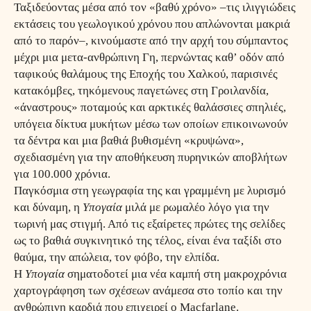
Ταξιδεύοντας μέσα από τον «βαθύ χρόνο» –τις ιλιγγιώδεις
εκτάσεις του γεωλογικού χρόνου που απλώνονται μακριά
από το παρόν–, κινούμαστε από την αρχή του σύμπαντος
μέχρι μια μετα-ανθρώπινη Γη, περνώντας καθ’ οδόν από
ταφικούς θαλάμους της Εποχής του Χαλκού, παρισινές
κατακόμβες, τηκόμενους παγετώνες στη Γροιλανδία,
«άναστρους» ποταμούς και αρκτικές θαλάσσιες σπηλιές,
υπόγεια δίκτυα μυκήτων μέσω των οποίων επικοινωνούν
τα δέντρα και μια βαθιά βυθισμένη «κρυψώνα»,
σχεδιασμένη για την αποθήκευση πυρηνικών αποβλήτων
για 100.000 χρόνια.
Παγκόσμια στη γεωγραφία της και γραμμένη με λυρισμό
και δύναμη, η
Υπογαία
μιλά με ρωμαλέο λόγο για την
τωρινή μας στιγμή. Από τις εξαίρετες πρώτες της σελίδες
ως το βαθιά συγκινητικό της τέλος, είναι ένα ταξίδι στο
θαύμα, την απώλεια, τον φόβο, την ελπίδα.
Η
Υπογαία
σηματοδοτεί μια νέα καμπή στη μακροχρόνια
χαρτογράφηση των σχέσεων ανάμεσα στο τοπίο και την
ανθρώπινη καρδιά που επιχειρεί ο Macfarlane.