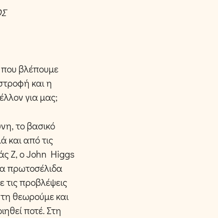
ΟΣ
ο που βλέπουμε
στροφή και η
έλλον για μας;
νη, το βασικό
ά και από τις
άς Ζ, ο John Higgs
 τα πρωτοσέλιδα
ε τις προβλέψεις
υτη θεωρούμε και
ιηθεί ποτέ. Στη