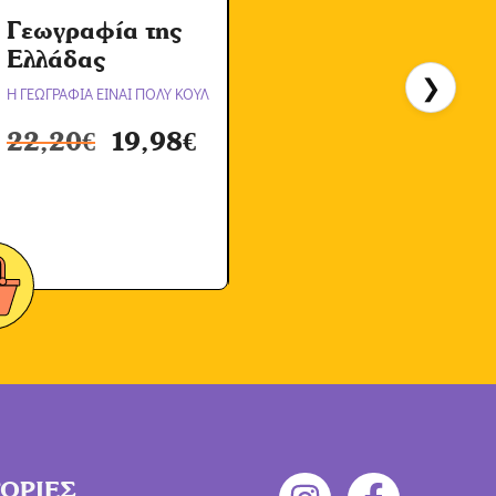
Γεωγραφία της
Α
Ελλάδας
❯
Η ΓΕΩΓΡΑΦΙΑ ΕΙΝΑΙ ΠΟΛΥ ΚΟΥΛ
Η
22,20
€
19,98
€
ΟΡΙΕΣ