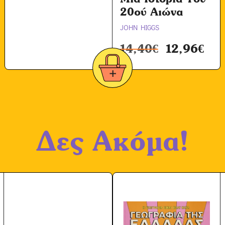
ω
20ού Αιώνα
ν
JOHN HIGGS
*
14,40
€
12,96
€
Δες Ακόμα!