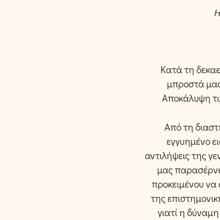
Η
Κατά τη δεκαε
μπροστά μας
Αποκάλυψη των
Από τη διαστ
εγγυημένο ει
αντιλήψεις της γε
μας παρασέρνει
προκειμένου να 
της επιστημονικ
γιατί η δύναμη