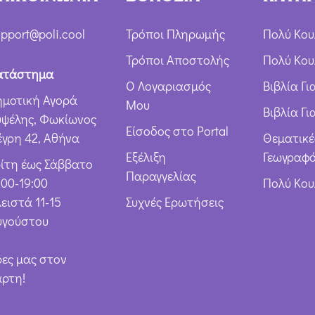
pport@poli.cool
Τρόποι Πληρωμής
Πολύ Κου
Τρόποι Αποστολής
Πολύ Κου
ατάστημα
Ο Λογαριασμός
Βιβλία Γ
ημοτική Αγορά
Μου
Βιβλία Γι
υψέλης, Φωκίωνος
Είσοδος στο Portal
έγρη 42, Αθήνα
Θεματικέ
Εξέλιξη
Γεωγραφό
ρίτη έως Σάββατο
Παραγγελίας
:00-19:00
Πολύ Κο
ειστά 11-15
Συχνές Ερωτήσεις
υγούστου
ρες μας στον
άρτη!