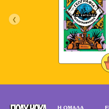
❮
Η ΟΜΑΔΑ
Ε