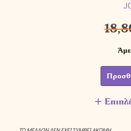
J
18,8
Άμε
Προσθ
Επιπλ
ΤΟ ΜΕΛΛΟΝ ΔΕΝ ΕΧΕΙ ΣΥΜΒΕΙ ΑΚΟΜΗ.