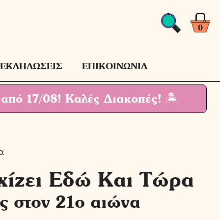
Αρχίζει
Εδώ
Και
0
Τώρα
ποσότητα
ΕΚΔΗΛΩΣΕΙΣ
ΕΠΙΚΟΙΝΩΝΙΑ
 από 17/08!
Καλές Διακοπές! 🏝
α
χίζει Εδώ Και Τώρα
ες στον 21ο αιώνα