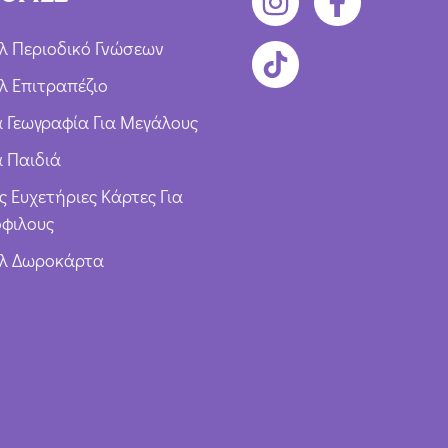
λ Περιοδικό Γνώσεων
λ Επιτραπέζιο
ια Γεωγραφία Για Μεγάλους
α Παιδιά
ς Ευχετήριες Κάρτες Για
φιλους
υλ Δωροκάρτα