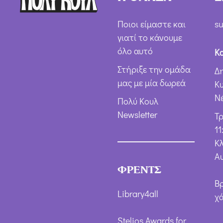
Ποιοι είμαστε και
su
γιατί το κάνουμε
όλο αυτό
Κ
Στήριξε την ομάδα
Δ
μας με μία δωρεά
Κ
Ν
Πολύ Κουλ
Newsletter
Τ
11
Κλ
Α
ΦΡΕΝΤΣ
Β
Library4all
χ
Stelios Awards for