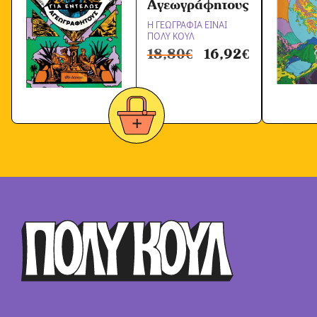
Αγεωγράφητους
Η ΓΕΩΓΡΑΦΙΑ ΕΙΝΑΙ
ΠΟΛΥ ΚΟΥΛ
18,80
€
16,92
€