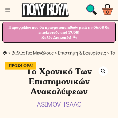
Μετάβαση
Μενού
σε
0
περιεχόμενο
Παραγγελίες που θα πραγματοποιηθούν μετά τις 06/08 θα
εκτελεστούν από 17/08!
Καλές Διακοπές! 🏝
>
Βιβλία Για Μεγάλους
>
Επιστήμη & Εφευρέσεις
> Το 
ΠΡΟΣΦΟΡΆ!
Το Χρονικό Των
Επιστημονικών
Ανακαλύψεων
ASIMOV ISAAC