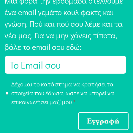
Μία φορά την εβδομάδα στέλνουμε
ένα email γεμάτο κουλ φακτς και
γνώση. Πού και πού σου λέμε και τα
νέα μας. Για να μην χάνεις τίποτα,
βάλε το email σου εδώ:
E
m
a
Α
Δέχομαι το κατάστημα να κρατήσει τα
i
π
στοιχεία που έδωσα, ώστε να μπορεί να
l
ο
επικοινωνήσει μαζί μου
*
*
δ
ο
Εγγραφή
χ