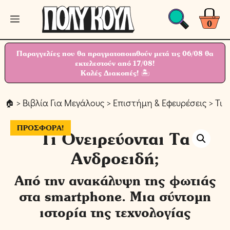
Μετάβαση
Μενού
σε
0
περιεχόμενο
Παραγγελίες που θα πραγματοποιηθούν μετά τις 06/08 θα
εκτελεστούν από 17/08!
Καλές Διακοπές! 🏝
>
Βιβλία Για Μεγάλους
>
Επιστήμη & Εφευρέσεις
> Τι 
ΠΡΟΣΦΟΡΆ!
Τι Ονειρεύονται Τα
Ανδροειδή;
Από την ανακάλυψη της φωτιάς
στα smartphone. Μια σύντομη
ιστορία της τεχνολογίας