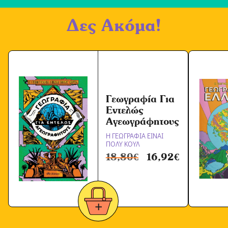
ή
Δες Ακόμα!
Ό
ρ
ω
ν
*
Γεωγραφία Για
Εντελώς
Αγεωγράφητους
Η ΓΕΩΓΡΑΦΙΑ ΕΙΝΑΙ
ΠΟΛΥ ΚΟΥΛ
18,80
€
16,92
€