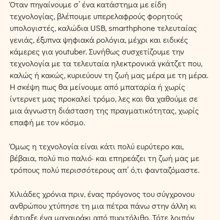
Όταν πηγαίνουμε σ’ ένα κατάστημα με είδη
τεχνολογίας, βλέπουμε υπερελαφρούς φορητούς
υπολογιστές, καλώδια USB, smarthphone τελευταίας
γενιάς, έξυπνα ψηφιακά ρολόγια, μέχρι και ειδικές
κάμερες για youtuber. Συνήθως συσχετίζουμε την
τεχνολογία με τα τελευταία ηλεκτρονικά γκάτζετ που,
καλώς ή κακώς, κυριεύουν τη ζωή μας μέρα με τη μέρα.
Η σκέψη πως θα μείνουμε από μπαταρία ή χωρίς
ίντερνετ μας προκαλεί τρόμο, λες και θα χαθούμε σε
μια άγνωστη διάσταση της πραγματικότητας, χωρίς
επαφή με τον κόσμο.
Όμως η τεχνολογία είναι κάτι πολύ ευρύτερο και,
βέβαια, πολύ πιο παλιό· και επηρεάζει τη ζωή μας με
τρόπους πολύ περισσότερους απ’ ό,τι φανταζόμαστε.
Χιλιάδες χρόνια πριν, ένας πρόγονος του σύγχρονου
ανθρώπου χτύπησε τη μια πέτρα πάνω στην άλλη κι
έφτιαξε ένα μαχαιράκι από πυριτόλιθο. Τότε λοιπόν