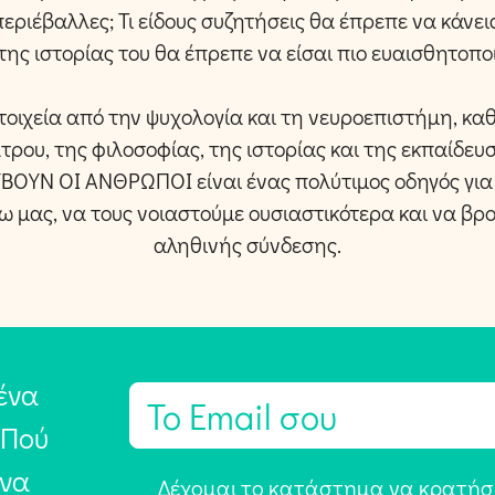
ριέβαλλες; Τι είδους συζητήσεις θα έπρεπε να κάνεις
της ιστορίας του θα έπρεπε να είσαι πιο ευαισθητοπο
οιχεία από την ψυχολογία και τη νευροεπιστήμη, κα
ρου, της φιλοσοφίας, της ιστορίας και της εκπαίδευσ
ΒΟΥΝ ΟΙ ΑΝΘΡΩΠΟΙ είναι ένας πολύτιμος οδηγός για
ω μας, να τους νοιαστούμε ουσιαστικότερα και να βρ
αληθινής σύνδεσης.
ένα
E
m
 Πού
a
 να
Α
Δέχομαι το κατάστημα να κρατήσε