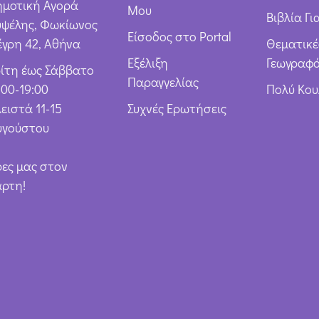
ημοτική Αγορά
Μου
Βιβλία Γι
υψέλης, Φωκίωνος
Είσοδος στο Portal
έγρη 42, Αθήνα
Θεματικέ
Εξέλιξη
Γεωγραφό
ρίτη έως Σάββατο
Παραγγελίας
:00-19:00
Πολύ Κο
ειστά 11-15
Συχνές Ερωτήσεις
υγούστου
ρες μας στον
άρτη!