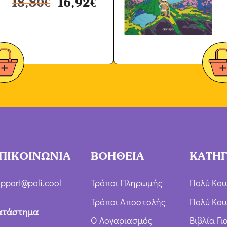
18,80
€
16,92
€
ΠΙΚΟΙΝΩΝΙΑ
ΒΟΗΘΕΙΑ
ΚΑΤΗΓ
pport@poli.cool
Τρόποι Πληρωμής
Πολύ Κου
Τρόποι Αποστολής
Πολύ Κου
ατάστημα
Ο Λογαριασμός
Βιβλία Γ