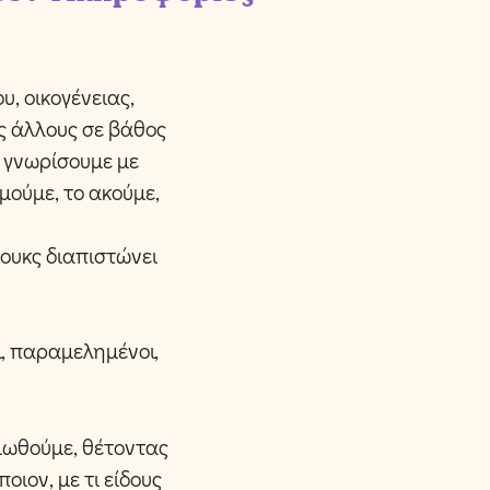
, οικογένειας,
υς άλλους σε βάθος
α γνωρίσουμε με
μούμε, το ακούμε,
ουκς διαπιστώνει
, παραμελημένοι,
τιωθούμε, θέτοντας
οιον, με τι είδους