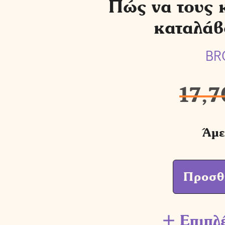
Πώς να τους 
καταλάβ
BR
17,7
Άμε
Προσθ
Επιπλ