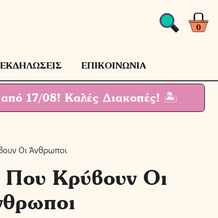
Που
Κρύβουν
Οι
0
Άνθρωποι
ποσότητα
ΕΚΔΗΛΩΣΕΙΣ
ΕΠΙΚΟΙΝΩΝΙΑ
 από 17/08!
Καλές Διακοπές! 🏝
βουν Οι Άνθρωποι
 Που Κρύβουν Οι
νθρωποι