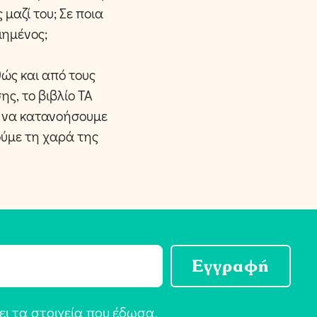
 μαζί του; Σε ποια
ιημένος;
θώς και από τους
ης, το βιβλίο ΤΑ
 να κατανοήσουμε
ούμε τη χαρά της
Εγγραφή
ι τα στοιχεία που έδωσα,