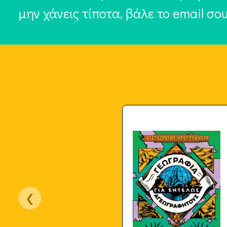
μην χάνεις τίποτα, βάλε το email σο
❮