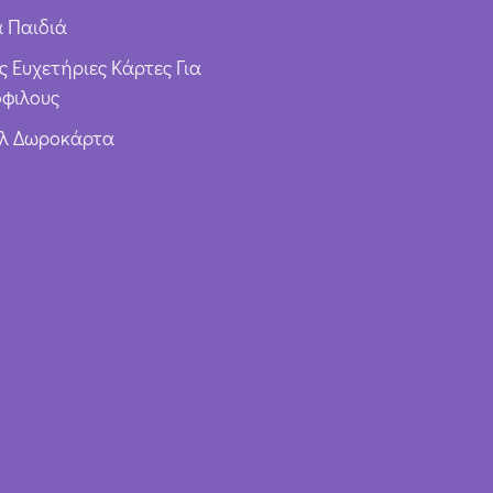
α Παιδιά
ς Ευχετήριες Κάρτες Για
φιλους
υλ Δωροκάρτα