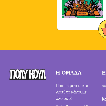
Η ΟΜΑΔΑ
Ε
Ποιοι είμαστε και
su
γιατί το κάνουμε
όλο αυτό
Κ