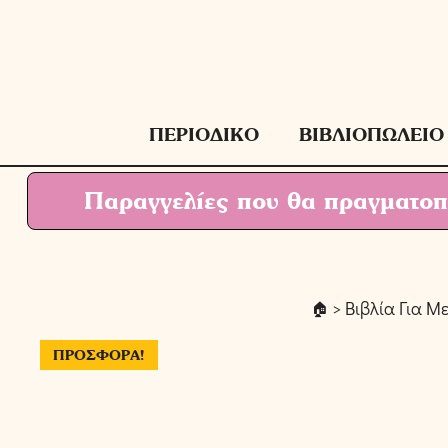
Μετάβαση
σε
περιεχόμενο
ΠΕΡΙΟΔΙΚΟ
ΒΙΒΛΙΟΠΩΛΕΙΟ
Παραγγελίες που θα πραγματοπο
>
Βιβλία Για Μ
ΠΡΟΣΦΟΡΆ!