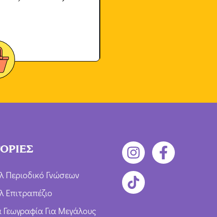
ΟΡΙΕΣ
λ Περιοδικό Γνώσεων
λ Επιτραπέζιο
ια Γεωγραφία Για Μεγάλους