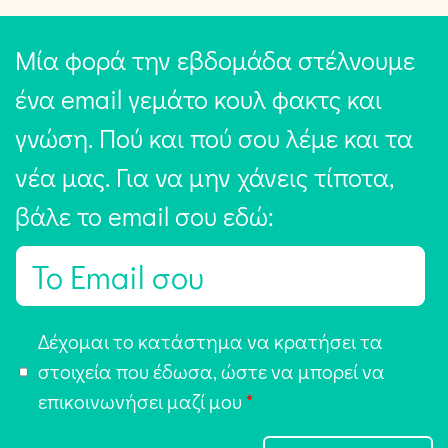
Μία φορά την εβδομάδα στέλνουμε
ένα email γεμάτο κουλ φακτς και
γνώση. Πού και πού σου λέμε και τα
νέα μας. Για να μην χάνεις τίποτα,
βάλε το email σου εδώ:
E
m
a
Α
Δέχομαι το κατάστημα να κρατήσει τα
i
π
στοιχεία που έδωσα, ώστε να μπορεί να
l
ο
επικοινωνήσει μαζί μου
*
*
δ