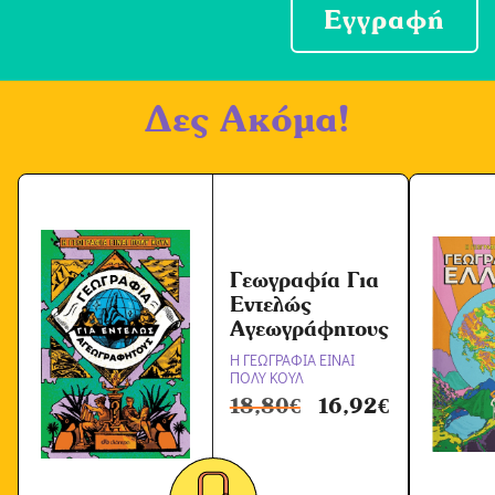
ο
Εγγραφή
χ
ή
Δες Ακόμα!
Ό
ρ
ω
ν
*
Γεωγραφία Για
Εντελώς
Αγεωγράφητους
Η ΓΕΩΓΡΑΦΙΑ ΕΙΝΑΙ
ΠΟΛΥ ΚΟΥΛ
18,80
€
16,92
€