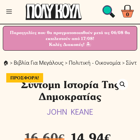
Μετάβαση
Μενού
σε
0
περιεχόμενο
Παραγγελίες που θα πραγματοποιηθούν μετά τις 06/08 θα
εκτελεστούν από 17/08!
Καλές Διακοπές! 🏝
>
Βιβλία Για Μεγάλους
>
Πολιτική - Οικονομία
> Σύντο
ΠΡΟΣΦΟΡΆ!
Σύντομη Ιστορία Της
Δημοκρατίας
JOHN KEANE
16,60
€
14,94
€