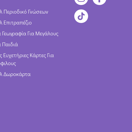
λ Περιοδικό Γνώσεων
λ Επιτραπέζιο
ια Γεωγραφία Για Μεγάλους
α Παιδιά
ς Ευχετήριες Κάρτες Για
φιλους
υλ Δωροκάρτα