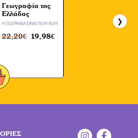
Γεωγραφία της
Α
Ελλάδας
❯
Η ΓΕΩΓΡΑΦΙΑ ΕΙΝΑΙ ΠΟΛΥ ΚΟΥΛ
Η
22,20
€
19,98
€
ΟΡΙΕΣ