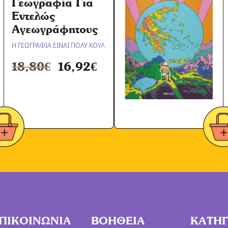
Γεωγραφία Για
Εντελώς
Αγεωγράφητους
Η ΓΕΩΓΡΑΦΙΑ ΕΙΝΑΙ ΠΟΛΥ ΚΟΥΛ
18,80
€
16,92
€
ΠΙΚΟΙΝΩΝΙΑ
ΒΟΗΘΕΙΑ
ΚΑΤΗΓ