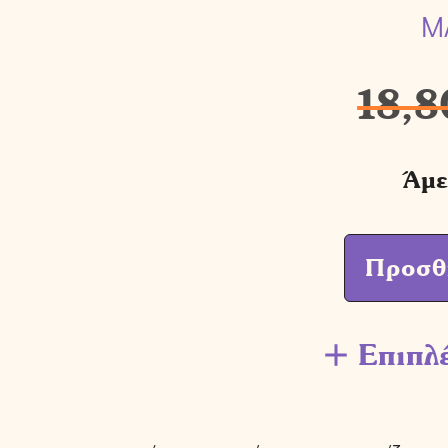
M
18,8
Άμε
Προσθ
Επιπλ