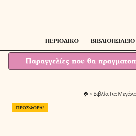
Μετάβαση
σε
περιεχόμενο
ΠΕΡΙΟΔΙΚΟ
ΒΙΒΛΙΟΠΩΛΕΙΟ
Παραγγελίες που θα πραγματοπο
>
Βιβλία Για Μεγάλ
ΠΡΟΣΦΟΡΆ!