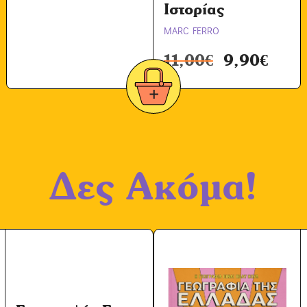
ω
Ιστορίας
ν
MARC FERRO
*
11,00
€
9,90
€
Δες Ακόμα!