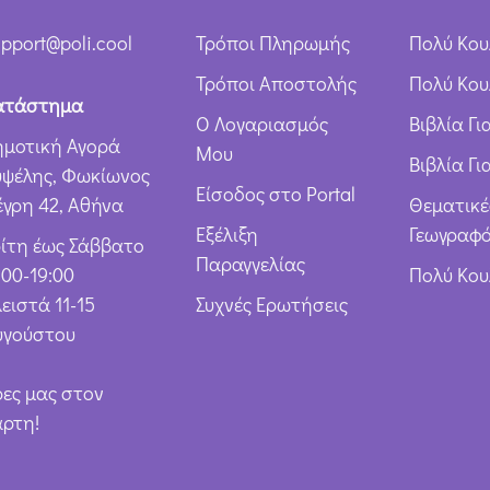
pport@poli.cool
Τρόποι Πληρωμής
Πολύ Κου
Τρόποι Αποστολής
Πολύ Κου
ατάστημα
Ο Λογαριασμός
Βιβλία Γ
ημοτική Αγορά
Μου
Βιβλία Γι
υψέλης, Φωκίωνος
Είσοδος στο Portal
έγρη 42, Αθήνα
Θεματικέ
Εξέλιξη
Γεωγραφό
ρίτη έως Σάββατο
Παραγγελίας
:00-19:00
Πολύ Κο
ειστά 11-15
Συχνές Ερωτήσεις
υγούστου
ρες μας στον
άρτη!