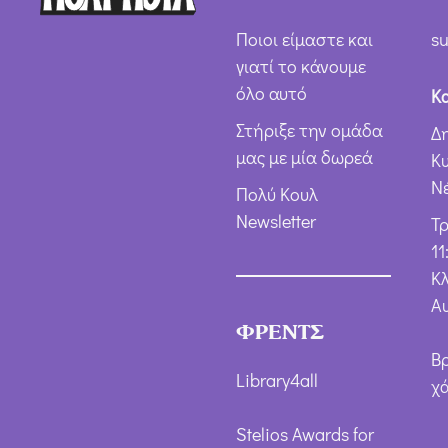
Ποιοι είμαστε και
su
γιατί το κάνουμε
όλο αυτό
Κ
Στήριξε την ομάδα
Δ
μας με μία δωρεά
Κ
Ν
Πολύ Κουλ
Newsletter
Τ
11
Κλ
Α
ΦΡΕΝΤΣ
Β
Library4all
χ
Stelios Awards for