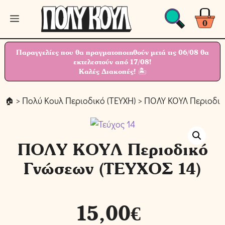
Μετάβαση
Μενού
σε
0
περιεχόμενο
Παραγγελίες που θα πραγματοποιηθούν μετά τις 06/08 θα
εκτελεστούν από 17/08!
Καλές Διακοπές! 🏝
>
Πολύ Κουλ Περιοδικό (ΤΕΥΧΗ)
> ΠΟΛΥ ΚΟΥΛ Περιοδικ
ΠΟΛΥ ΚΟΥΛ Περιοδικό
Γνώσεων (ΤΕΥΧΟΣ 14)
15,00
€