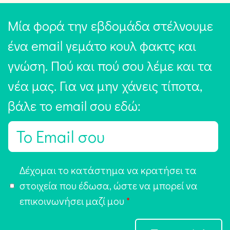
Μία φορά την εβδομάδα στέλνουμε
ένα email γεμάτο κουλ φακτς και
γνώση. Πού και πού σου λέμε και τα
νέα μας. Για να μην χάνεις τίποτα,
βάλε το email σου εδώ:
E
m
a
Α
Δέχομαι το κατάστημα να κρατήσει τα
i
π
στοιχεία που έδωσα, ώστε να μπορεί να
l
ο
επικοινωνήσει μαζί μου
*
*
δ