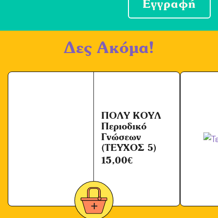
ο
Εγγραφή
χ
ή
Δες Ακόμα!
Ό
ρ
ω
ν
*
ΠΟΛΥ ΚΟΥΛ
Περιοδικό
Γνώσεων
(ΤΕΥΧΟΣ 5)
15,00
€