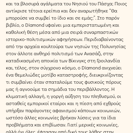
και τα βλοσυρά αγάλματα του Νησιού του Πάσχα; Ποιος
αντίκρισε τέτοια ερείπια και δεν αναρωτήθηκε “Θα
μπορούσε να συμβεί το ίδιο και σε εμάς;”. Στο παρόν
βιβλίο, ο Diamond υφαίνει μια εμπεριστατωμένη και
καθολική θέση μέσα από μια σειρά συναρπαστικών
ιστορικο-πολιτισμικών αφηγήσεων. Περιδιαβαίνοντας
από την αρχαία κουλτούρα των νησιών της Πολυνησίας
στον άλλοτε ανθηρό πολιτισμό των Ανασάζι, στην
καταδικασμένη αποικία των Βίκινγκς στη Γροιλανδία
και, τέλος, στον σύγχρονο κόσμο, ο Diamond ανιχνεύει
ένα θεμελιώδες μοτίβο καταστροφής, διευκρινίζοντας
τι συμβαίνει όταν σπαταλούμε τους φυσικούς πόρους
μας ή αγνοούμε τα σημάδια του περιβάλλοντος. Η
κλιματική αλλαγή, η γοργή αύξηση του πληθυσμού, οι
ασταθείς εμπορικοί εταίροι και η πίεση από εχθρούς
υπήρξαν παράγοντες αφανισμού κάποιων κοινωνιών,
ωστόσο άλλες κοινωνίες βρήκαν λύσεις για τα ίδια
προβλήματα και επιβίωσαν. Γιατί μερικές κοινωνίες,
αλλά όχι όλες, έφτασαν από δικό τους λάθος στην