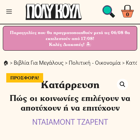
Μετάβαση
Μενού
σε
0
περιεχόμενο
Παραγγελίες που θα πραγματοποιηθούν μετά τις 06/08 θα
εκτελεστούν από 17/08!
Καλές Διακοπές! 🏝
>
Βιβλία Για Μεγάλους
>
Πολιτική - Οικονομία
> Κατά
ΠΡΟΣΦΟΡΆ!
Κατάρρευση
Πώς οι κοινωνίες επιλέγουν να
αποτύχουν ή να επιτύχουν
ΝΤΑΙΑΜΟΝΤ ΤΖΑΡΕΝΤ