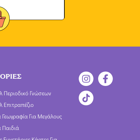
ΟΡΙΕΣ
λ Περιοδικό Γνώσεων
λ Επιτραπέζιο
ια Γεωγραφία Για Μεγάλους
α Παιδιά
ς Ευχετήριες Κάρτες Για