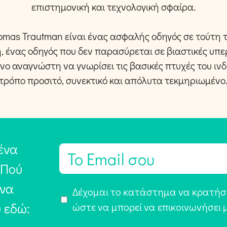
επιστημονική και τεχνολογική σφαίρα.
homas Trautman είναι ένας ασφαλής οδηγός σε τούτη
, ένας οδηγός που δεν παρασύρεται σε βιαστικές υπε
ο αναγνώστη να γνωρίσει τις βασικές πτυχές του ινδ
τρόπο προσιτό, συνεκτικό και απόλυτα τεκμηριωμένο
ένα
E
m
 Πού
a
 να
Α
Δέχομαι το κατάστημα να κρατήσε
i
υ εδώ:
π
ώστε να μπορεί να επικοινωνήσει 
l
ο
*