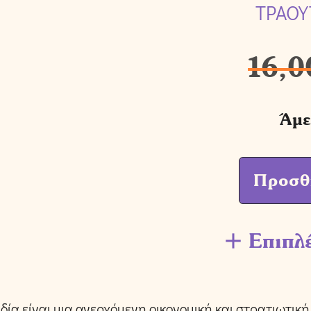
ΤΡΑΟΥ
16,0
Άμε
Προσθ
Επιπλ
δία είναι μια ανερχόμενη οικονομική και στρατιωτικ