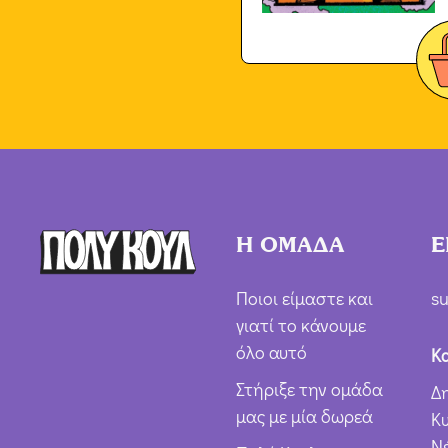
Η ΟΜΑΔΑ
Ε
Ποιοι είμαστε και
su
γιατί το κάνουμε
όλο αυτό
Κ
Στήριξε την ομάδα
Δ
μας με μία δωρεά
Κ
Ν