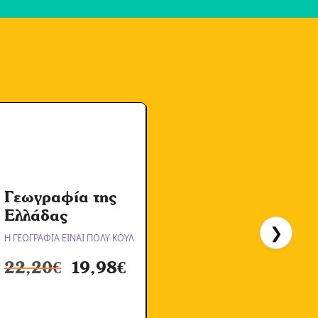
Γεωγραφία της
Α
Ελλάδας
❯
Η ΓΕΩΓΡΑΦΙΑ ΕΙΝΑΙ ΠΟΛΥ ΚΟΥΛ
Η
22,20
€
19,98
€