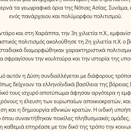
περνά τα γεωγραφικά όρια της Νότιας Ασίας. Συνάμα, 
ενός πανάρχαιου και πολύμορφου πολιτισμού.
ντάρο και στη Χαράππα, την 3η χιλιετία π.Χ., εμφανί
αστικός πολιτισμός ακολούθησε τη 2η χιλιετία π.Χ. ο β
ι σταδιακά διαμορφώθηκαν χαρακτηριστικά πολιτισμ
θα σφραγίσουν την κουλτούρα και την ιστορία της υπο
σμό αυτόν η Δύση συνδιαλλέγεται με διάφορους τρόπο
όπως δείχνουν τα ελληνοϊνδικά βασίλεια της βόρειας Ι
δικό τους ισχυρό αποτύπωμα άφησαν αργότερα η εμφ
χρόνους η έλευση των ευρωπαίων αποικιοκρατών, και
ση και η δημιουργία εθνικών κρατών. Η ινδική υποήπ
ίο όπου συναντήθηκαν ποικίλες πληθυσμιακές ομάδες, 
η καθεμιά επηρέασε με τον δικό της τρόπο την κοινω