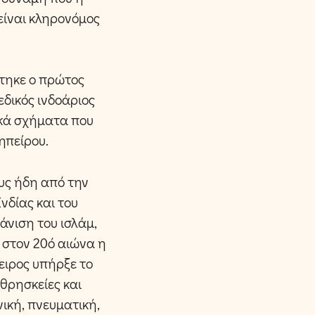
είναι κληρονόμος
στηκε ο πρώτος
εδικός ινδοάριος
ικά σχήματα που
ηπείρου.
υς ήδη από την
νδίας και του
άνιση του ισλάμ,
 στον 20ό αιώνα η
ειρος υπήρξε το
θρησκείες και
νική, πνευματική,