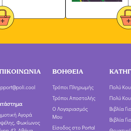
ΠΙΚΟΙΝΩΝΙΑ
ΒΟΗΘΕΙΑ
ΚΑΤΗΓ
pport@poli.cool
Τρόποι Πληρωμής
Πολύ Κου
Τρόποι Αποστολής
Πολύ Κου
ατάστημα
Ο Λογαριασμός
Βιβλία Γ
ημοτική Αγορά
Μου
Βιβλία Γι
υψέλης, Φωκίωνος
Είσοδος στο Portal
έγρη 42, Αθήνα
Θεματικέ