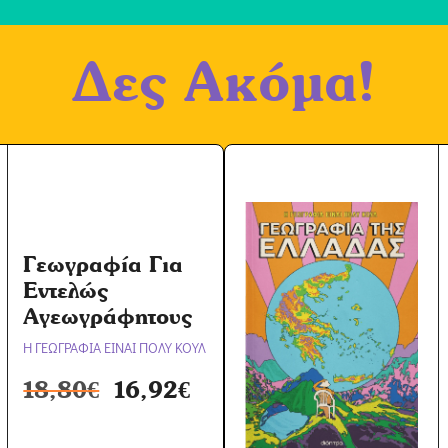
δ
ο
Δες Ακόμα!
χ
ή
Ό
ρ
ω
ν
*
Γεωγραφία Για
Εντελώς
Αγεωγράφητους
Η ΓΕΩΓΡΑΦΙΑ ΕΙΝΑΙ ΠΟΛΥ ΚΟΥΛ
18,80
€
16,92
€