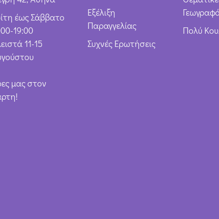
Εξέλιξη
Γεωγραφό
ρίτη έως Σάββατο
Παραγγελίας
:00-19:00
Πολύ Κο
ειστά 11-15
Συχνές Ερωτήσεις
υγούστου
ρες μας στον
άρτη!