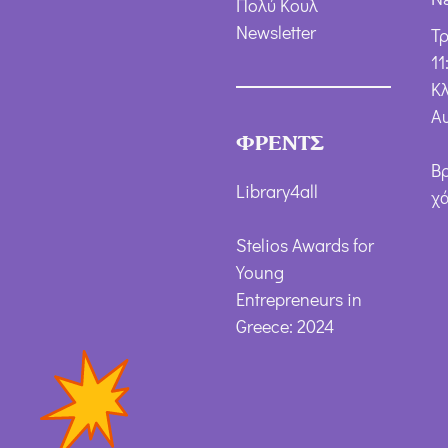
Πολύ Κουλ
Newsletter
Τ
11
Κλ
Α
ΦΡΕΝΤΣ
Β
Library4all
χ
Stelios Awards for
Young
Entrepreneurs in
Greece: 2024