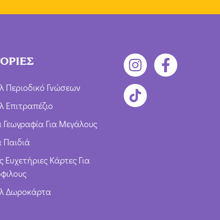
ΟΡΙΕΣ
λ Περιοδικό Γνώσεων
λ Επιτραπέζιο
ια Γεωγραφία Για Μεγάλους
α Παιδιά
ς Ευχετήριες Κάρτες Για
φιλους
υλ Δωροκάρτα