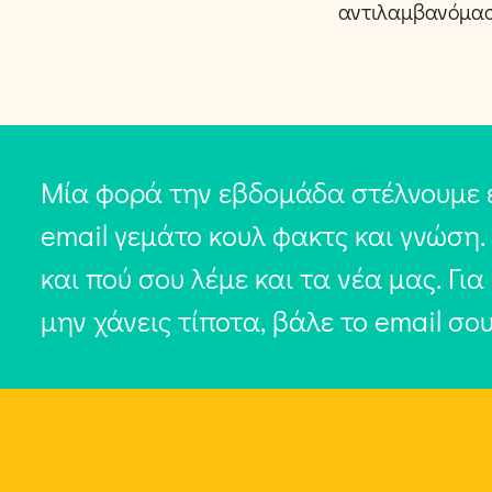
αντιλαμβανόμαστ
Μία φορά την εβδομάδα στέλνουμε 
email γεμάτο κουλ φακτς και γνώση.
και πού σου λέμε και τα νέα μας. Για
μην χάνεις τίποτα, βάλε το email σο