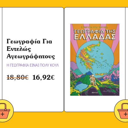
Ό
ρ
ω
ν
*
Γεωγραφία Για
Εντελώς
Αγεωγράφητους
Η ΓΕΩΓΡΑΦΙΑ ΕΙΝΑΙ ΠΟΛΥ ΚΟΥΛ
18,80
€
16,92
€