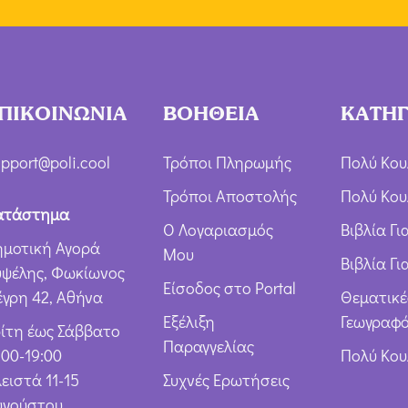
ΠΙΚΟΙΝΩΝΙΑ
ΒΟΗΘΕΙΑ
ΚΑΤΗΓ
pport@poli.cool
Τρόποι Πληρωμής
Πολύ Κου
Τρόποι Αποστολής
Πολύ Κου
ατάστημα
Ο Λογαριασμός
Βιβλία Γ
ημοτική Αγορά
Μου
Βιβλία Γι
υψέλης, Φωκίωνος
Είσοδος στο Portal
έγρη 42, Αθήνα
Θεματικέ
Εξέλιξη
Γεωγραφό
ρίτη έως Σάββατο
Παραγγελίας
:00-19:00
Πολύ Κο
ειστά 11-15
Συχνές Ερωτήσεις
υγούστου