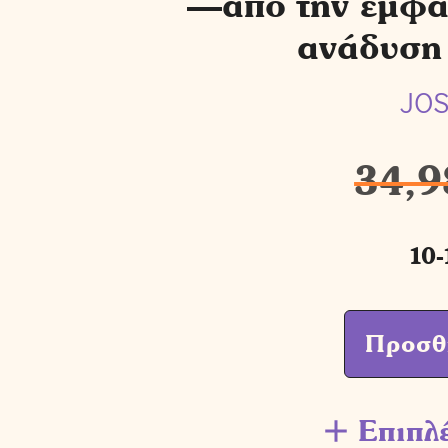
—από την εμφάν
ανάδυση 
JOS
34,9
10-
Προσθ
Επιπλ