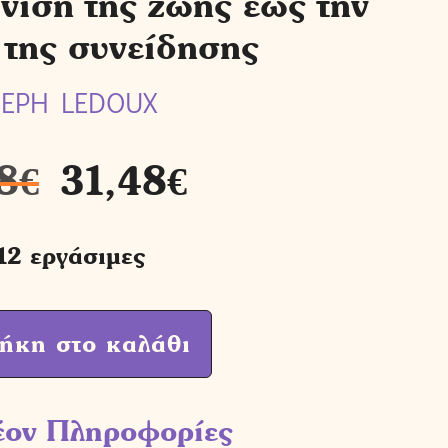
ιση της ζωής έως την
της συνείδησης
EPH LEDOUX
8
€
31,48
€
12 εργάσιμες
ήκη στο καλάθι
έον Πληροφορίες