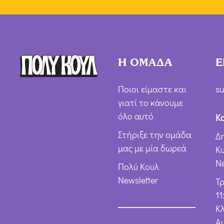
Η ΟΜΑΔΑ
Ε
Ποιοι είμαστε και
su
γιατί το κάνουμε
όλο αυτό
Κ
Στήριξε την ομάδα
Δ
μας με μία δωρεά
Κ
Ν
Πολύ Κουλ
Newsletter
Τ
11
Κλ
Α