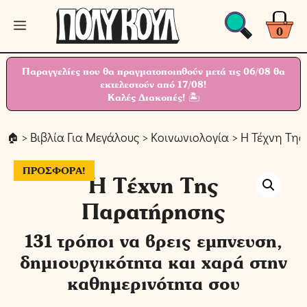
Μετάβαση
Μενού
σε
0
περιεχόμενο
Παραγγελίες που θα πραγματοποιηθούν μετά τις 06/08 θα
εκτελεστούν από 17/08!
Καλές Διακοπές! 🏝
>
Βιβλία Για Μεγάλους
>
Κοινωνιολογία
> Η Τέχνη Τη
ΠΡΟΣΦΟΡΆ!
Η Τέχνη Της
Παρατήρησης
131 τρόποι να βρεις εμπνευση,
δημιουργικότητα και χαρά στην
καθημερινότητα σου